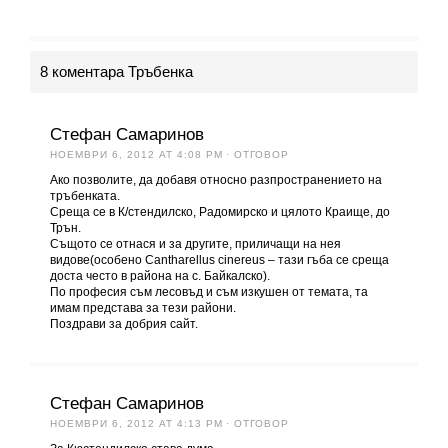
8 коментара Тръбенка
Стефан Самаринов
НОЕМВРИ 6, 2012 AT 4:08 PM
· ОТГОВОР
Ако позволите, да добавя относно разпространението на
тръбенката.
Среща се в К/стендилско, Радомирско и цялото Краище, до
Трън.
Същото се отнася и за другите, приличащи на нея
видове(особено Cantharellus cinereus – тази гъба се среща
доста често в района на с. Байкалско).
По професия съм лесовъд и съм изкушен от темата, та
имам представа за тези райони.
Поздрави за добрия сайт.
Стефан Самаринов
НОЕМВРИ 6, 2012 AT 4:13 PM
· ОТГОВОР