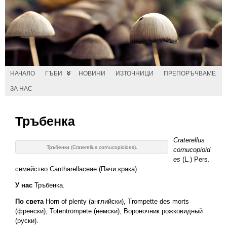
НАЧАЛО
ГЪБИ
НОВИНИ
ИЗТОЧНИЦИ
ПРЕПОРЪЧВАМЕ
ЗА НАС
Тръбенка
Craterellus
Тръбенки (Craterellus cornucopioides).
cornucopioid
es
(L.) Pers.
семейство Cantharellaceae (Пачи крака)
У нас
Тръбенка.
По света
Horn of plenty (английски), Trompette des morts
(френски), Totentrompete (немски), Вороночник рожковидный
(руски).