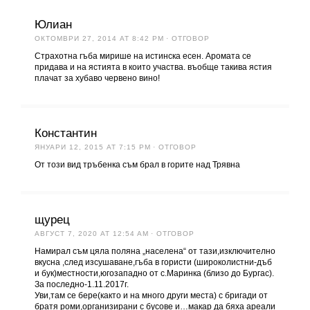
Юлиан
ОКТОМВРИ 27, 2014 AT 8:42 PM
· ОТГОВОР
Страхотна гъба мирише на истинска есен. Аромата се
придава и на ястията в които участва. въобще такива ястия
плачат за хубаво червено вино!
Константин
ЯНУАРИ 12, 2015 AT 7:15 PM
· ОТГОВОР
От този вид тръбенка съм брал в горите над Трявна
щурец
АВГУСТ 7, 2020 AT 12:54 AM
· ОТГОВОР
Намирал съм цяла поляна „населена“ от тази,изключително
вкусна ,след изсушаване,гъба в гористи (широколистни-дъб
и бук)местности,югозападно от с.Маринка (близо до Бургас).
За последно-1.11.2017г.
Уви,там се бере(както и на много други места) с бригади от
братя роми,организирани с бусове и…макар да бяха ареали