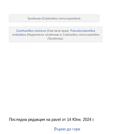
Тръбенки (Craterellus cornucopioides).
Cantharellus cinereus
(Сив пачи крак),
Pseudocraterellus
undulatus
(Надиплена тръбенка) и Craterellus cornucopioides
(Тръбенка).
Последна редакция на pavel от 14 Юли, 2024 г.
Върни до горе