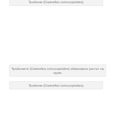
Тръбенки (Craterellus cornucopioides).
Тръбенките (Craterellus cornucopioides) обикновено растат на
групи.
Тръбенки (Craterellus cornucopioides).