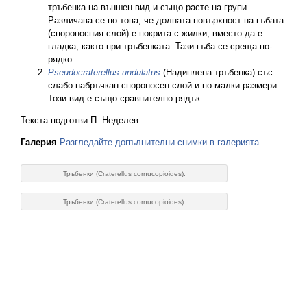
тръбенка на външен вид и също расте на групи.
Различава се по това, че долната повърхност на гъбата
(спороносния слой) е покрита с жилки, вместо да е
гладка, както при тръбенката. Тази гъба се среща по-
рядко.
Pseudocraterellus undulatus
(Надиплена тръбенка) със
слабо набръчкан спороносен слой и по-малки размери.
Този вид е също сравнително рядък.
Текста подготви П. Неделев.
Галерия
Разгледайте допълнителни снимки в галерията
.
Тръбенки (Craterellus cornucopioides).
Тръбенки (Craterellus cornucopioides).