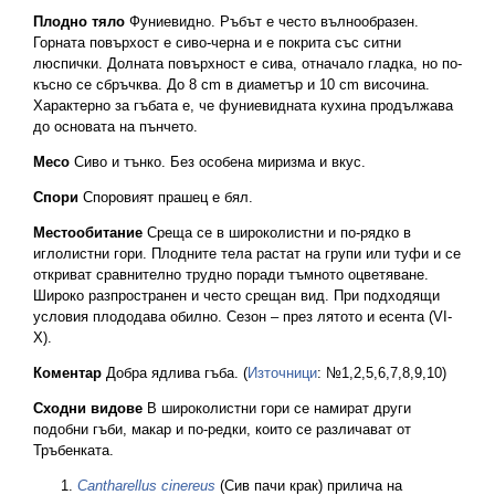
Плодно тяло
Фуниевидно. Ръбът е често вълнообразен.
Горната повърхост е сиво-черна и е покрита със ситни
люспички. Долната повърхност е сива, отначало гладка, но по-
късно се сбръчква. До 8 cm в диаметър и 10 cm височина.
Характерно за гъбата е, че фуниевидната кухина продължава
до основата на пънчето.
Месо
Сиво и тънко. Без особена миризма и вкус.
Спори
Споровият прашец е бял.
Местообитание
Среща се в широколистни и по-рядко в
иглолистни гори. Плодните тела растат на групи или туфи и се
откриват сравнително трудно поради тъмното оцветяване.
Широко разпространен и често срещан вид. При подходящи
условия плододава обилно. Сезон – през лятото и есента (VI-
X).
Коментар
Добра ядлива гъба. (
Източници
: №1,2,5,6,7,8,9,10)
Сходни видове
В широколистни гори се намират други
подобни гъби, макар и по-редки, които се различават от
Тръбенката.
Cantharellus cinereus
(Сив пачи крак) прилича на