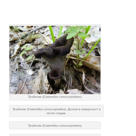
Тръбенки (Craterellus cornucopioides).
Тръбенки (Craterellus cornucopioides). Долната повърхност е
почти гладка.
Тръбенки (Craterellus cornucopioides).