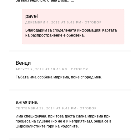
За Кюстендилско става дума……
pavel
ДЕКЕМВРИ 4, 2012 AT 6:41 PM
· ОТГОВОР
Благодарим за споделената информация! Картата
на разпространение е обновена.
Венци
АВГУСТ 9, 2014 AT 10:43 PM
· ОТГОВОР
Гъбата има особена миризма, поне според мен.
ангелина
СЕПТЕМВРИ 22, 2014 AT 9:41 PM
· ОТГОВОР
Има специфична, при това доста силна миризма при
процеса на сушене (но не е и неприятна).Среща се в
широколистните гори на Родопите.