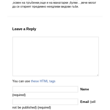
,освен на тръбенки,още и на манатарки ,булки…,вече могат
да се открият предимно неядливи видове гъби.
Leave a Reply
You can use
these HTML tags
Name
(required)
Email
(will
not be published) (required)