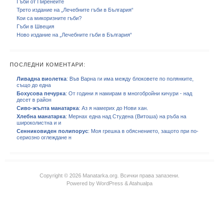
Гъби от Пиренеите
Трето издание на „Лечебните гъби в България“
Кои са микоризните гъби?
Гъби в Швеция
Ново издание на „Лечебните гъби в България“
ПОСЛЕДНИ КОМЕНТАРИ:
Ливадна виолетка
: Във Варна ги има между блоковете по полянките,
също до една
Бохусова печурка
: От години я намирам в многобройни кичури - над
десет в район
Сиво-жълта манатарка
: Аз я намерих до Нови хан.
Хлебна манатарка
: Мернах една над Студена (Витоша) на ръба на
широколистна и и
Сенниковиден полипорус
: Моя грешка в обяснението, защото при по-
сериозно оглеждане н
Copyright © 2026 Manatarka.org. Всички права запазени.
Powered by
WordPress
&
Atahualpa