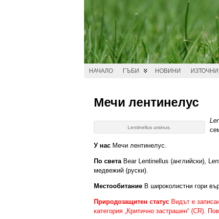
НАЧАЛО
ГЪБИ
НОВИНИ
ИЗТОЧН
Мечи лентинелус
Len
Lentinellus ursinus.
се
У нас
Мечи лентинелус.
По света
Bear Lentinellus (английски), Len
медвежий (руски).
Местообитание
В широколистни гори вър
Природозащитен статус
Видът е записан
категория „Критично застрашен“ (CR). П