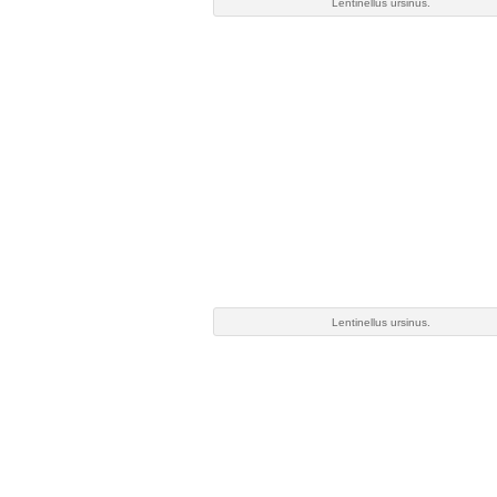
Lentinellus ursinus.
Lentinellus ursinus.