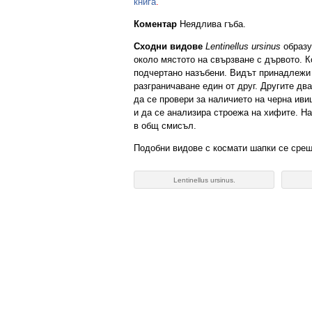
книга
.
Коментар
Неядлива гъба.
Сходни видове
Lentinellus ursinus
образу
около мястото на свързване с дървото. 
подчертано назъбени. Видът принадлежи к
разграничаване един от друг. Другите дв
да се провери за наличието на черна иви
и да се анализира строежа на хифите. Н
в общ смисъл.
Подобни видове с космати шапки се сре
Lentinellus ursinus.