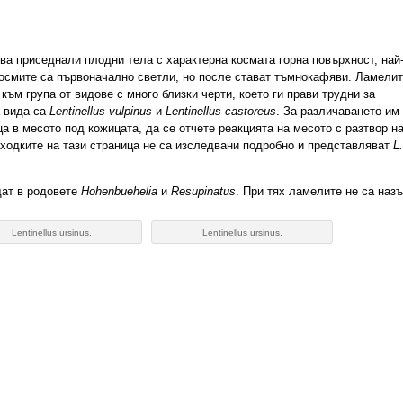
ва приседнали плодни тела с характерна космата горна повърхност, най
Космите са първоначално светли, но после стават тъмнокафяви. Ламелит
ъм група от видове с много близки черти, което ги прави трудни за
а вида са
Lentinellus vulpinus
и
Lentinellus castoreus
. За различаването им
ца в месото под кожицата, да се отчете реакцията на месото с разтвор 
аходките на тази страница не са изследвани подробно и представляват
L
щат в родовете
Hohenbuehelia
и
Resupinatus
. При тях ламелите не са назъ
Lentinellus ursinus.
Lentinellus ursinus.