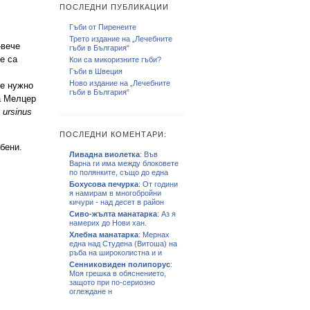
ПОСЛЕДНИ ПУБЛИКАЦИИ
Гъби от Пиренеите
Трето издание на „Лечебните
-вече
гъби в България“
е са
Кои са микоризните гъби?
Гъби в Швеция
Ново издание на „Лечебните
 е нужно
гъби в България“
на Мелцер
. ursinus
ПОСЛЕДНИ КОМЕНТАРИ:
бени.
Ливадна виолетка
: Във
Варна ги има между блоковете
по полянките, също до една
Бохусова печурка
: От години
я намирам в многобройни
кичури - над десет в район
Сиво-жълта манатарка
: Аз я
намерих до Нови хан.
Хлебна манатарка
: Мернах
една над Студена (Витоша) на
ръба на широколистна и и
Сенниковиден полипорус
:
Моя грешка в обяснението,
защото при по-сериозно
оглеждане н