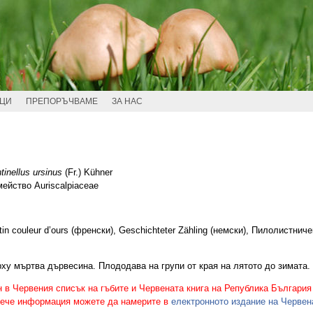
ИЦИ
ПРЕПОРЪЧВАМЕ
ЗА НАС
tinellus ursinus
(Fr.) Kühner
мейство Auriscalpiaceae
tin couleur d’ours (френски), Geschichteter Zähling (немски), Пилолистниче
ху мъртва дървесина. Плододава на групи от края на лятото до зимата.
 в Червения списък на гъбите и Червената книга на Република България
овече информация можете да намерите в
електронното издание на Червен