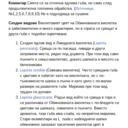
Коментар
Смята се за отлична ядлива гъба, но само след
продължителна топлинна обработка. (
Източници
:
№1,2,5,6,7,8,9,10) Не е подходяща за сушене.
Сходни видове
Виолетовият цвят на Обикновената виолетка
е забележителен и много характерен, но в гората се срещат и
други гъби с подобно оцветяване.
Сходен ядлив вид е Ливадната виолетка (
Lepista
personata
). Среща се по пасища, ливади и други
затревени места, рядко под дървета. При този вид само
пънчето е синьо-виолетово, докато шапката и месото са
белезникави.
Lepista sordida
(Сивкава виолетка). Често срещана гъба
с цветове и хабитат като на виолетката, но с по-
тънкомесести шапка и пънче и като цяло с по-малки
размери на развитите гъби. Миризма при този вид
трудно се долавя.
Lepista glaucocana
.
Рядък вид който се среща в гори и
се различава от Обикновената виолетка с по-бледите си
цветове на шапката, ламелите и пънчето. Вместо
ароматна, тази гъба има слаба, но неприятна миризма.
Стари екземпляри на
L. nuda
с избледняли шапки
обикновено запазват наситения виолетов цвят в