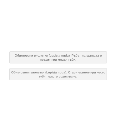
Обикновени виолетки (Lepista nuda). Ръбът на шапката е
подвит при млади гъби.
Обикновени виолетки (Lepista nuda). Стари екземпляри често
губят яркото оцветяване.