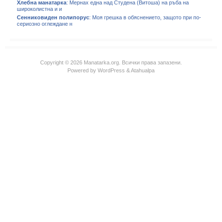
Хлебна манатарка
: Мернах една над Студена (Витоша) на ръба на
широколистна и и
Сенниковиден полипорус
: Моя грешка в обяснението, защото при по-
сериозно оглеждане н
Copyright © 2026 Manatarka.org. Всички права запазени.
Powered by
WordPress
&
Atahualpa