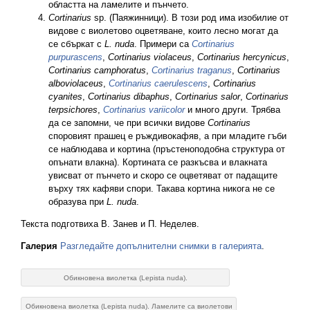
областта на ламелите и пънчето.
Cortinarius
sp. (Паяжинници). В този род има изобилие от
видове с виолетово оцветяване, които лесно могат да
се сбъркат с
L. nuda
. Примери са
Cortinarius
purpurascens
,
Cortinarius violaceus
,
Cortinarius hercynicus
,
Cortinarius camphoratus
,
Cortinarius traganus
,
Cortinarius
alboviolaceus
,
Cortinarius caerulescens
,
Cortinarius
cyanites
,
Cortinarius dibaphus
,
Cortinarius salor
,
Cortinarius
terpsichores
,
Cortinarius variicolor
и много други. Трябва
да се запомни, че при всички видове
Cortinarius
споровият прашец е ръждивокафяв, а при младите гъби
се наблюдава и кортина (пръстеноподобна структура от
опънати влакна). Кортината се разкъсва и влакната
увисват от пънчето и скоро се оцветяват от падащите
върху тях кафяви спори. Такава кортина никога не се
образува при
L. nuda
.
Текста подготвиха В. Занев и П. Неделев.
Галерия
Разгледайте допълнителни снимки в галерията
.
Обикновена виолетка (Lepista nuda).
Обикновена виолетка (Lepista nuda). Ламелите са виолетови