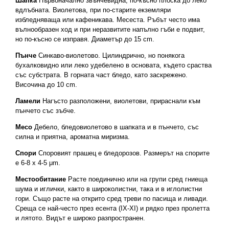
Шапка
Първоначално звънчевидна, по-късно плоска до леко
вдлъбната. Виолетова, при по-старите екземляри
избледняваща или кафеникава. Месеста. Ръбът често има
вълнообразен ход и при неразвитите напълно гъби е подвит,
но по-късно се изправя. Диаметър до 15 cm.
Пънче
Синкаво-виолетово. Цилиндрично, но понякога
бухалковидно или леко удебелено в основата, където сраства
със субстрата. В горната част бледо, като заскрежено.
Височина до 10 cm.
Ламели
Нагъсто разположени, виолетови, прираснали към
пънчето със зъбче.
Месо
Дебело, бледовиолетово в шапката и в пънчето, със
силна и приятна, ароматна миризма.
Спори
Споровият прашец е бледорозов. Размерът на спорите
е 6-8 х 4-5 μm.
Местообитание
Расте поединично или на групи сред гниеща
шума и иглички, както в широкoлистни, така и в иглолистни
гори. Също расте на открито сред треви по пасища и ливади.
Среща се най-често през есента (IX-XI) и рядко през пролетта
и лятото. Видът е широко разпространен.