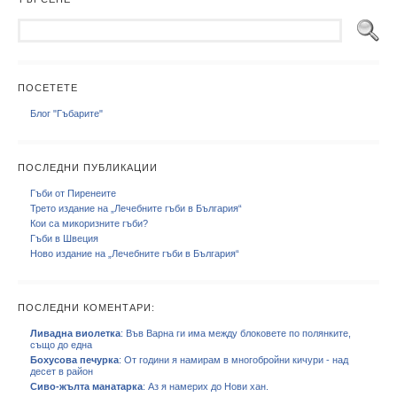
ПОСЕТЕТЕ
Блог "Гъбарите"
ПОСЛЕДНИ ПУБЛИКАЦИИ
Гъби от Пиренеите
Трето издание на „Лечебните гъби в България“
Кои са микоризните гъби?
Гъби в Швеция
Ново издание на „Лечебните гъби в България“
ПОСЛЕДНИ КОМЕНТАРИ:
Ливадна виолетка
: Във Варна ги има между блоковете по полянките,
също до една
Бохусова печурка
: От години я намирам в многобройни кичури - над
десет в район
Сиво-жълта манатарка
: Аз я намерих до Нови хан.