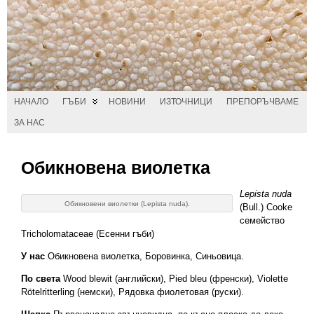
НАЧАЛО
ГЪБИ
НОВИНИ
ИЗТОЧНИЦИ
ПРЕПОРЪЧВАМЕ
ЗА НАС
Обикновена виолетка
Lepista nuda
Обикновени виолетки (Lepista nuda).
(Bull.) Cooke
семейство
Tricholomataceae (Есенни гъби)
У нас
Обикновена виолетка, Боровинка, Синьовица.
По света
Wood blewit (английски), Pied bleu (френски), Violette
Rötelritterling (немски), Рядовка фиолетовая (руски).