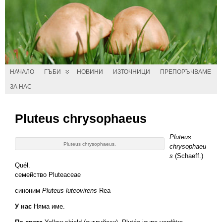
НАЧАЛО
ГЪБИ
НОВИНИ
ИЗТОЧНИЦИ
ПРЕПОРЪЧВАМЕ
ЗА НАС
Pluteus chrysophaeus
Pluteus
Pluteus chrysophaeus.
chrysophaeu
s
(Schaeff.)
Quél.
семейство Pluteaceae
синоним
Pluteus luteovirens
Rea
У нас
Няма име.