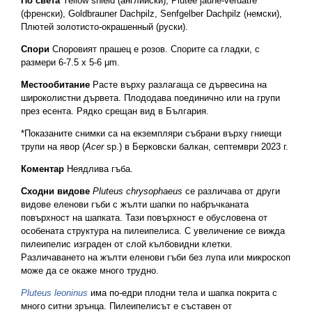
По света
Yellow shield (английски), Plutée jaune-verdâtre
(френски), Goldbrauner Dachpilz, Senfgelber Dachpilz (немски),
Плютей золотисто-окрашенный (руски).
Спори
Споровият прашец е розов. Спорите са гладки, с
размери 6-7.5 х 5-6 μm.
Местообитание
Расте върху разлагаща се дървесина на
широколистни дървета. Плододава поединично или на групи
през есента. Рядко срещан вид в България.
*Показаните снимки са на екземпляри събрани върху гниещи
трупи на явор (
Acer
sp.) в Берковски балкан, септември 2023 г.
Коментар
Неядлива гъба.
Сходни видове
Pluteus chrysophaeus
се различава от други
видове еленови гъби с жълти шапки по набръчканата
повърхност на шапката. Тази повърхност е обусловена от
особената структура на пилеипелиса. С увеличение се вижда
пилеипелис изграден от слой кълбовидни клетки.
Различаването на жълти еленови гъби без лупа или микроскоп
може да се окаже много трудно.
Pluteus leoninus
има по-едри плодни тела и шапка покрита с
много ситни зрънца. Пилеипелисът е съставен от