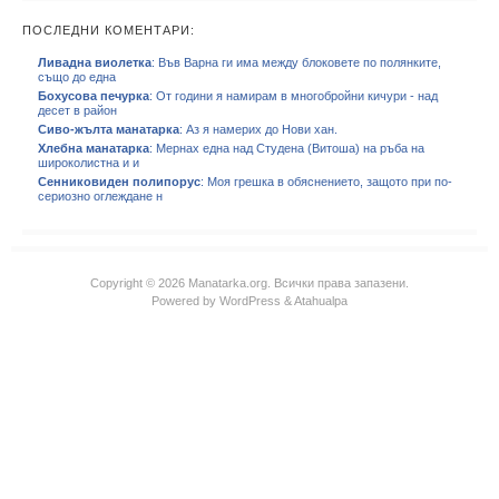
ПОСЛЕДНИ КОМЕНТАРИ:
Ливадна виолетка
: Във Варна ги има между блоковете по полянките,
също до една
Бохусова печурка
: От години я намирам в многобройни кичури - над
десет в район
Сиво-жълта манатарка
: Аз я намерих до Нови хан.
Хлебна манатарка
: Мернах една над Студена (Витоша) на ръба на
широколистна и и
Сенниковиден полипорус
: Моя грешка в обяснението, защото при по-
сериозно оглеждане н
Copyright © 2026 Manatarka.org. Всички права запазени.
Powered by
WordPress
&
Atahualpa