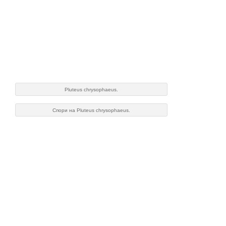
Pluteus chrysophaeus.
Спори на Pluteus chrysophaeus.