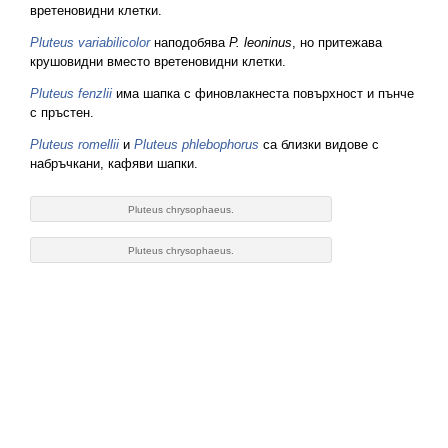
вретеновидни клетки.
Pluteus variabilicolor
наподобява
P. leoninus
, но притежава
крушовидни вместо вретеновидни клетки.
Pluteus fenzlii
има шапка с финовлакнеста повърхност и пънче
с пръстен.
Pluteus romellii
и
Pluteus phlebophorus
са близки видове с
набръчкани, кафяви шапки.
Pluteus chrysophaeus.
Pluteus chrysophaeus.