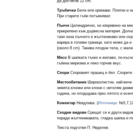
да достигне 12 cm.
Тръбички
Бели или кремави. Плитки и ни
При старите гъби потъмняват.
Пънче
Цилиндрично, но изкривено на мес
прикрепено към дървесна материя. Долна
тази зона пънчето е жълтеникаво или ох
варира в големи граници, като може да е
(около 8 cm). Такива плодни тела, с мал
Месо
В шапката тънко и жилаво, по-късн
гъбена миризма и леко горчив вкус.
Спори
Споровият прашец е бял. Спорите с
Местообитание
Широколистни, най-вече 
земята клонки или клони с неголям диам
година, но плододава през лятото и есен
Коментар
Неядлива. (
Източници
: №5,7,1
Сходни видове
Срещат се и други видо
поради жълтеникавата, гладка шапка и пъ
Текста подготви П. Неделев.