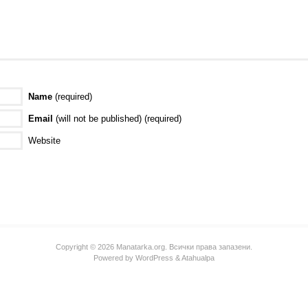
Name
(required)
Email
(will not be published) (required)
Website
Copyright © 2026 Manatarka.org. Всички права запазени.
Powered by
WordPress
&
Atahualpa