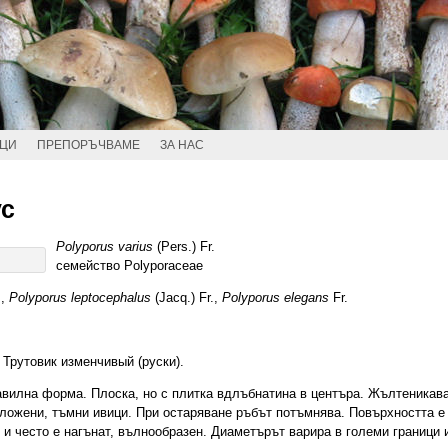
ИЦИ
ПРЕПОРЪЧВАМЕ
ЗА НАС
ус
Polyporus varius
(Pers.) Fr.
семейство Polyporaceae
,
Polyporus leptocephalus
(Jacq.) Fr.,
Polyporus elegans
Fr.
, Трутовик изменчивый (руски).
авилна форма. Плоска, но с плитка вдлъбнатина в центъра. Жълтеникав
оложени, тъмни ивици. При остаряване ръбът потъмнява. Повърхността е
 и често е нагънат, вълнообразен. Диаметърът варира в големи граници 