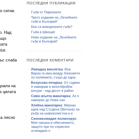
ПОСЛЕДНИ ПУБЛИКАЦИИ
о ситни.
Гъби от Пиренеите
Трето издание на „Лечебните
гъби в България“
Кои са микоризните гъби?
о. Над
Гъби в Швеция
Ново издание на „Лечебните
също
гъби в България“
ката
ius
.
Със слаба
ПОСЛЕДНИ КОМЕНТАРИ:
Ливадна виолетка
: Във
Варна ги има между блоковете
по полянките, също до една
Бохусова печурка
: От години
днали на
я намирам в многобройни
кичури - над десет в район
з цялата
Сиво-жълта манатарка
: Аз я
намерих до Нови хан.
Хлебна манатарка
: Мернах
една над Студена (Витоша) на
ръба на широколистна и и
ва лесно
Сенниковиден полипорус
:
Моя грешка в обяснението,
защото при по-сериозно
оглеждане н