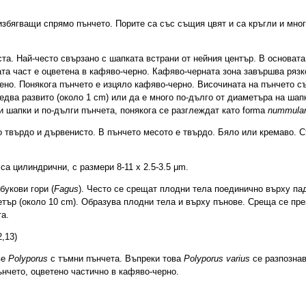
збягващи спрямо пънчето. Порите са със същия цвят и са кръгли и мног
та. Най-често свързано с шапката встрани от нейния център. В основата
та част е оцветена в кафяво-черно. Кафяво-черната зона завършва рязк
рено. Понякога пънчето е изцяло кафяво-черно. Височината на пънчето 
 едва развито (около 1 cm) или да е много по-дълго от диаметъра на шап
ки шапки и по-дълги пънчета, понякога се разглеждат като forma
nummular
о твърдо и дървенисто. В пънчето месото е твърдо. Бяло или кремаво. 
а цилиндрични, с размери 8-11 х 2.5-3.5 μm.
букови гори (
Fagus
). Често се срещат плодни тела поединично върху па
етър (около 10 cm). Образува плодни тела и върху пънове. Среща се пре
та.
2,13)
ве
Polyporus
с тъмни пънчета. Въпреки това
Polyporus varius
се разпозна
нчето, оцветено частично в кафяво-черно.