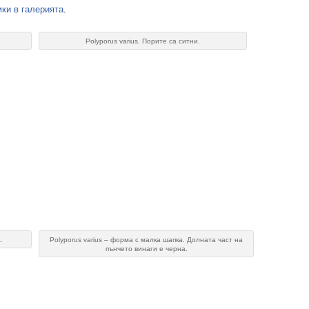
ки в галерията
.
Polyporus varius. Порите са ситни.
.
Polyporus varius – форма с малка шапка. Долната част на
пънчето винаги е черна.