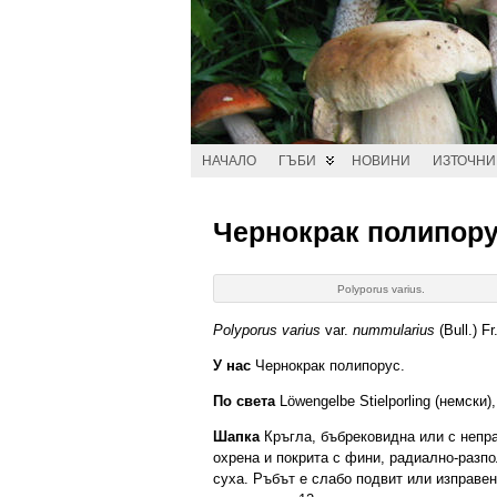
НАЧАЛО
ГЪБИ
НОВИНИ
ИЗТОЧН
Чернокрак полипор
Polyporus varius.
Polyporus varius
var.
nummularius
(Bull.) Fr.
У нас
Чернокрак полипорус.
По света
Löwengelbe Stielporling (немски)
Шапка
Кръгла, бъбрековидна или с непр
охрена и покрита с фини, радиално-разп
суха. Ръбът е слабо подвит или изправен