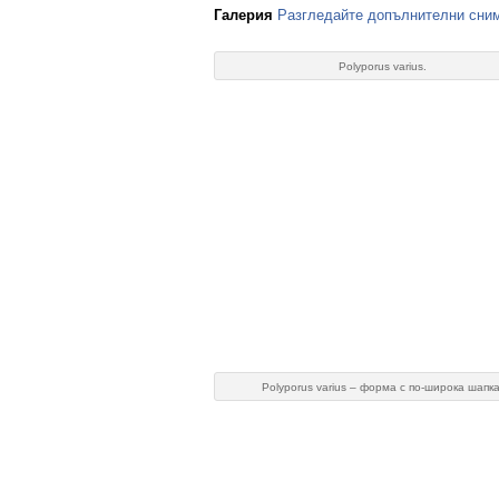
Галерия
Разгледайте допълнителни сним
Polyporus varius.
Polyporus varius – форма с по-широка шапка