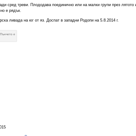
ди сред треви. Плододава поединично или на малки групи през лятото и
но е рядък.
ска ливада на юг от яз. Доспат в западни Родопи на 5.8.2014 г.
 Пънчето е
015