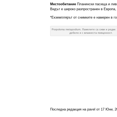
Местообитание
Планински пасища и лива
Видът е широко разпространен в Европа, 
*Екземплярът от снимките е намерен в гор
Porpoloma metapodium. Ламелите са сиви и редки.
дебело и с влакнеста повърхност.
Последна редакция на pavel от 17 Юни, 2