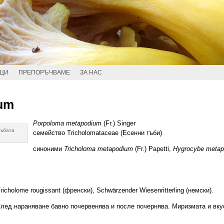
ИЦИ
ПРЕПОРЪЧВАМЕ
ЗА НАС
um
Porpoloma metapodium
(Fr.) Singer
гъбата
семейство Tricholomataceae (Есенни гъби)
синоними
Tricholoma metapodium
(Fr.) Papetti,
Hygrocybe metap
cholome rougissant (френски), Schwärzender Wiesenritterling (немски).
След нараняване бавно почервенява и после почернява. Миризмата и вку