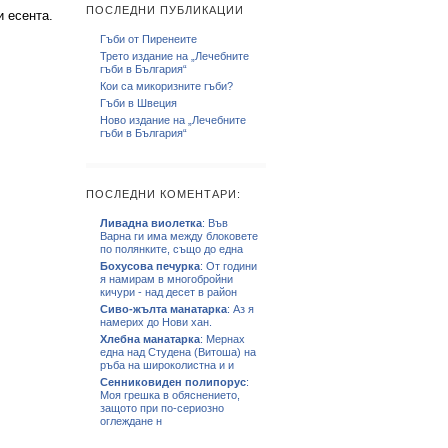
ПОСЛЕДНИ ПУБЛИКАЦИИ
 есента.
Гъби от Пиренеите
Трето издание на „Лечебните
гъби в България“
Кои са микоризните гъби?
Гъби в Швеция
Ново издание на „Лечебните
гъби в България“
ПОСЛЕДНИ КОМЕНТАРИ:
Ливадна виолетка
: Във
Варна ги има между блоковете
по полянките, също до една
Бохусова печурка
: От години
я намирам в многобройни
кичури - над десет в район
Сиво-жълта манатарка
: Аз я
намерих до Нови хан.
Хлебна манатарка
: Мернах
една над Студена (Витоша) на
ръба на широколистна и и
Сенниковиден полипорус
:
Моя грешка в обяснението,
защото при по-сериозно
оглеждане н