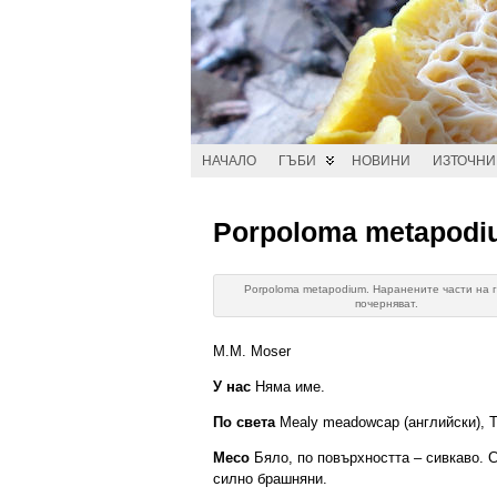
НАЧАЛО
ГЪБИ
НОВИНИ
ИЗТОЧН
Porpoloma metapodi
Porpoloma metapodium. Наранените части на 
почерняват.
M.M. Moser
У нас
Няма име.
По света
Mealy meadowcap (английски), Tri
Месо
Бяло, по повърхността – сивкаво. 
силно брашняни.