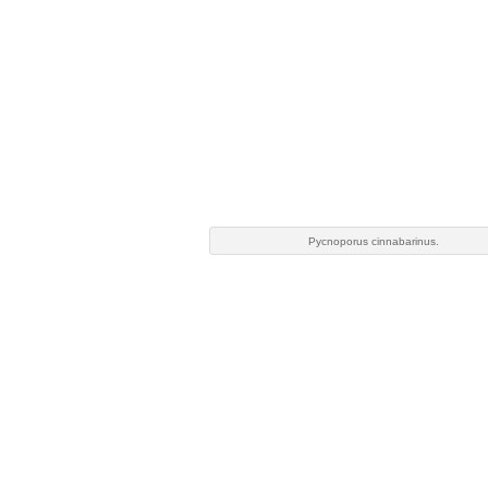
Pycnoporus cinnabarinus.