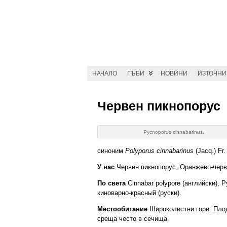
НАЧАЛО
ГЪБИ
НОВИНИ
ИЗТОЧН
Червен пикнопорус
Pycnoporus cinnabarinus.
синоним
Polyporus cinnabarinus
(Jacq.) Fr.
У нас
Червен пикнопорус, Оранжево-черв
По света
Cinnabar polypore (английски), 
киноварно-красный (руски).
Местообитание
Широколистни гори. Плод
среща често в сечища.