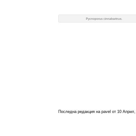
Pycnoporus cinnabarinus.
Последна редакция на pavel от 10 Април, 