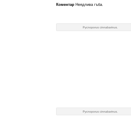
Коментар
Неядлива гъба.
Pycnoporus cinnabarinus.
Pycnoporus cinnabarinus.