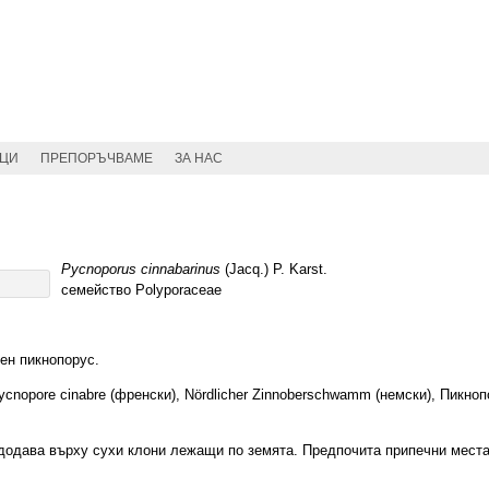
ИЦИ
ПРЕПОРЪЧВАМЕ
ЗА НАС
Pycnoporus cinnabarinus
(Jacq.) P. Karst.
семейство Polyporaceae
ен пикнопорус.
Pycnopore cinabre (френски), Nördlicher Zinnoberschwamm (немски), Пикно
одава върху сухи клони лежащи по земята. Предпочита припечни места