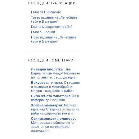
ПОСЛЕДНИ ПУБЛИКАЦИИ
Гъби от Пиренеите
Трето издание на „Лечебните
гъби в България“
Кои са микоризните гъби?
Гъби в Швеция
Ново издание на „Лечебните
гъби в България“
ПОСЛЕДНИ КОМЕНТАРИ:
Ливадна виолетка
: Във
Варна ги има между блоковете
по полянките, също до една
Бохусова печурка
: От години
я намирам в многобройни
кичури - над десет в район
Сиво-жълта манатарка
: Аз я
намерих до Нови хан.
Хлебна манатарка
: Мернах
една над Студена (Витоша) на
ръба на широколистна и и
Сенниковиден полипорус
:
Моя грешка в обяснението,
защото при по-сериозно
оглеждане н