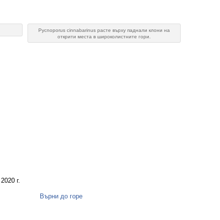
Pycnoporus cinnabarinus расте върху паднали клони на
открити места в широколистните гори.
2020 г.
Върни до горе