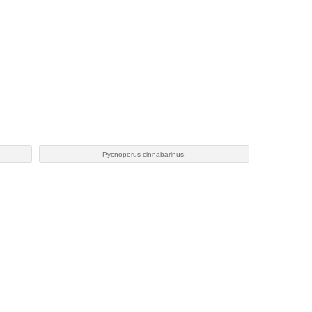
Pycnoporus cinnabarinus.