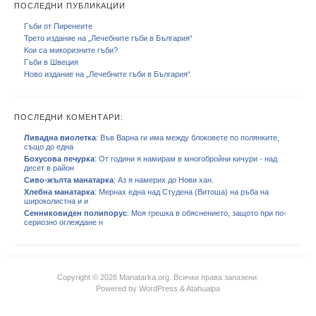
ПОСЛЕДНИ ПУБЛИКАЦИИ
Гъби от Пиренеите
Трето издание на „Лечебните гъби в България“
Кои са микоризните гъби?
Гъби в Швеция
Ново издание на „Лечебните гъби в България“
ПОСЛЕДНИ КОМЕНТАРИ:
Ливадна виолетка
: Във Варна ги има между блоковете по полянките,
също до една
Бохусова печурка
: От години я намирам в многобройни кичури - над
десет в район
Сиво-жълта манатарка
: Аз я намерих до Нови хан.
Хлебна манатарка
: Мернах една над Студена (Витоша) на ръба на
широколистна и и
Сенниковиден полипорус
: Моя грешка в обяснението, защото при по-
сериозно оглеждане н
Copyright © 2026 Manatarka.org. Всички права запазени.
Powered by
WordPress
&
Atahualpa