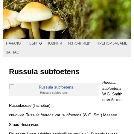
НАЧАЛО
ГЪБИ
НОВИНИ
ИЗТОЧНИЦИ
ПРЕПОРЪЧВАМЕ
ЗА НАС
Russula subfoetens
Russula
subfoetens
Russula subfoetens.
W.G. Smith
семейство
Russulaceae (Гълъбки)
синоним
Russula foetens
var.
subfoetens
(W.G. Sm.) Massee
У нас
Няма име.