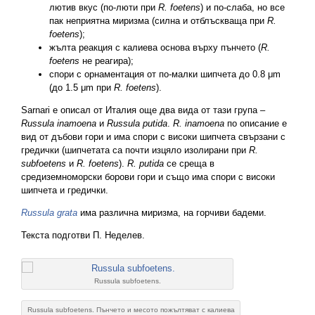
лютив вкус (по-люти при
R. foetens
) и по-слаба, но все
пак неприятна миризма (силна и отблъскваща при
R.
foetens
);
жълта реакция с калиева основа върху пънчето (
R.
foetens
не реагира);
спори с орнаментация от по-малки шипчета до 0.8 μm
(до 1.5 μm при
R. foetens
).
Sarnari е описал от Италия още два вида от тази група –
Russula inamoena
и
Russula putida
.
R. inamoena
по описание е
вид от дъбови гори и има спори с високи шипчета свързани с
гредички (шипчетата са почти изцяло изолирани при
R.
subfoetens
и
R. foetens
).
R. putida
се среща в
средиземноморски борови гори и също има спори с високи
шипчета и гредички.
Russula grata
има различна миризма, на горчиви бадеми.
Текста подготви П. Неделев.
Russula subfoetens.
Russula subfoetens. Пънчето и месото пожълтяват с калиева