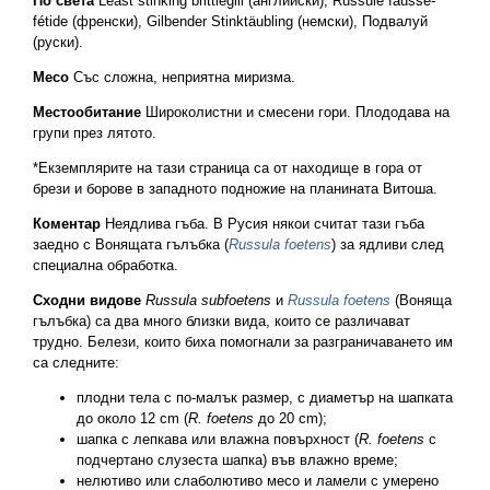
По света
Least stinking brittlegill (английски), Russule fausse-
fétide (френски), Gilbender Stinktäubling (немски), Подвалуй
(руски).
Месо
Със сложна, неприятна миризма.
Местообитание
Широколистни и смесени гори. Плододава на
групи през лятото.
*Екземплярите на тази страница са от находище в гора от
брези и борове в западното подножие на планината Витоша.
Коментар
Неядлива гъба. В Русия някои считат тази гъба
заедно с Вонящата гълъбка (
Russula foetens
) за ядливи след
специална обработка.
Сходни видове
Russula subfoetens
и
Russula foetens
(Воняща
гълъбка) са два много близки вида, които се различават
трудно. Белези, които биха помогнали за разграничаването им
са следните:
плодни тела с по-малък размер, с диаметър на шапката
до около 12 cm (
R. foetens
до 20 cm);
шапка с лепкава или влажна повърхност (
R. foetens
с
подчертано слузеста шапка) във влажно време;
нелютиво или слаболютиво месо и ламели с умерено