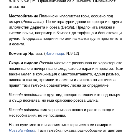
8-10 x 6.5-8 μm. Орнаментирани са с шипчета. Омреженост
отсъства.
Местообитание
Планински иглолистни гори, особено под
смърч (
Picea abies
). По литературни данни се среща и с други
иглолистни дървета и бреза (
Betula
). Предпочита влажни и
кисели почви, например в близост до торфища и бавнотечащи
ручеи. Плододава поединично или на малки групи през лятото
и есента.
Коментар
Ядлива. (
Източници
: №9,12)
Сходни видове
Russula vinosa
се разпознава по характерното
посивяване и почерняване след като се нарани и престои. Този
важен белег, в комбинация с местообитанието, едрия размер,
винената шапка, кремавите ламели и липсата на лютивина
правят тази гълъбка сравнително лесна за определяне.
Russula decolorans
е друг вид срещан в планините под смърч
и също посивява, но има оранжево-розова шапка.
Russula paludosa
има червеникава шапка и расте в сходни
местообитания, но не посивява.
На по-сухи места в иглолистните гори често се намира и
Russula integra
.
Тази гълъбка показва разнообразие от цветове