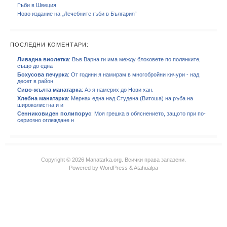
Гъби в Швеция
Ново издание на „Лечебните гъби в България“
ПОСЛЕДНИ КОМЕНТАРИ:
Ливадна виолетка
: Във Варна ги има между блоковете по полянките,
също до една
Бохусова печурка
: От години я намирам в многобройни кичури - над
десет в район
Сиво-жълта манатарка
: Аз я намерих до Нови хан.
Хлебна манатарка
: Мернах една над Студена (Витоша) на ръба на
широколистна и и
Сенниковиден полипорус
: Моя грешка в обяснението, защото при по-
сериозно оглеждане н
Copyright © 2026 Manatarka.org. Всички права запазени.
Powered by
WordPress
&
Atahualpa