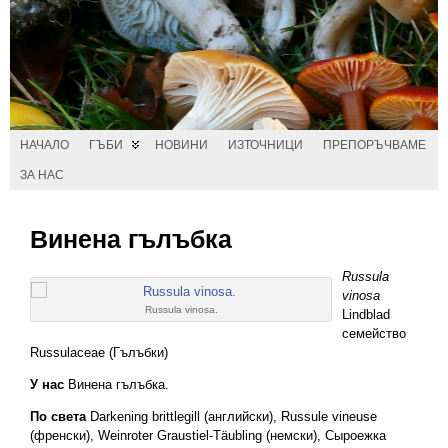
НАЧАЛО
ГЪБИ
НОВИНИ
ИЗТОЧНИЦИ
ПРЕПОРЪЧВАМЕ
ЗА НАС
Винена гълъбка
Russula
vinosa
Russula vinosa.
Lindblad
семейство
Russulaceae (Гълъбки)
У нас
Винена гълъбка.
По света
Darkening brittlegill (английски), Russule vineuse
(френски), Weinroter Graustiel-Täubling (немски), Сыроежка