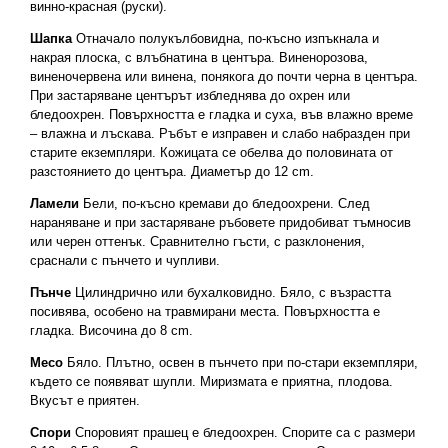
винно-красная (руски).
Шапка
Отначало полукълбовидна, по-късно изпъкнала и
накрая плоска, с влъбнатина в центъра. Виненорозова,
виненочервена или винена, понякога до почти черна в центъра.
При застаряване центърът избледнява до охрен или
бледоохрен. Повърхността е гладка и суха, във влажно време
– влажна и лъскава. Ръбът е изправен и слабо набразден при
старите екземпляри. Кожицата се обелва до половината от
разстоянието до центъра. Диаметър до 12 cm.
Ламели
Бели, по-късно кремави до бледоохрени. След
нараняване и при застаряване ръбовете придобиват тъмносив
или черен оттенък. Сравнително гъсти, с разклонения,
сраснали с пънчето и чупливи.
Пънче
Цилиндрично или бухалковидно. Бяло, с възрастта
посивява, особено на травмирани места. Повърхността е
гладка. Височина до 8 cm.
Месо
Бяло. Плътно, освен в пънчето при по-стари екземпляри,
където се появяват шупли. Миризмата е приятна, плодова.
Вкусът е приятен.
Спори
Споровият прашец е бледоохрен. Спорите са с размери