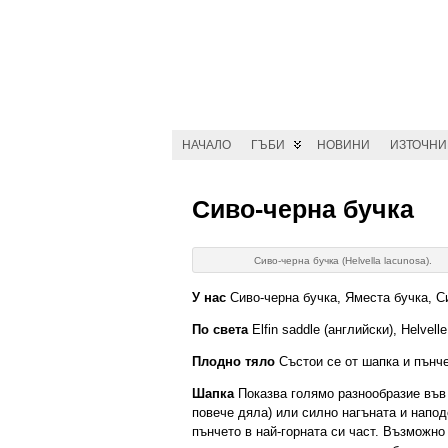
НАЧАЛО
ГЪБИ
НОВИНИ
ИЗТОЧН
Сиво-черна бучка
Сиво-черна бучка (Helvella lacunosa).
У нас
Сиво-черна бучка, Яместа бучка, С
По света
Elfin saddle (английски), Helvel
Плодно тяло
Състои се от шапка и пънче
Шапка
Показва голямо разнообразие във 
повече дяла) или силно нагъната и напо
пънчето в най-горната си част. Възможн