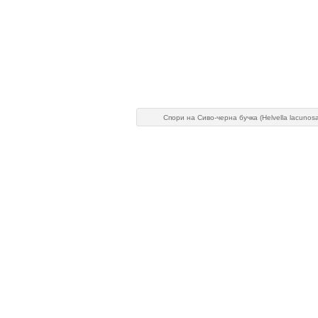
Спори на Сиво-черна бучка (Helvella lacunosa