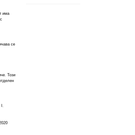
т има
 с
ичава се
че. Този
тделен
 I.
 2020