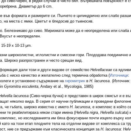
 до сиво-черен, в редки случаи е чисто бял. Вътрешната повърхност е 
 оребрена. Диаметър до 6 cm.
е във формата и размерите си. Пънчето е цилиндрично или слабо разши
, на места с ямки. Цветът е бледосив до тъмносив.
во. Белезникаво до сиво. Миризмата може да е неопределена или слаба 
 Вкусът е неопределен.
15-19 х 10-13 μm.
азни широколистни, иглолистни и смесени гори. Плододава поединично 
та. Широко разпространен и често срещан вид.
ормация дали този и други видове от семейство
Helvellaceae
са ядливи
ъба с ниско качество и желателно след термична обработка (
Източници
:
 колеги е установено съдържание на
гиромитрин
в
H. lacunosa
. (Източник:
 in
Gyromitra esculenta
, Andary et al., Mycologia, 1985)
Helvella lacunosa
(Сиво-черна бучка) е представен в широк смисъл и е в
ащат няколко вида. В серия от научни публикации и проведени филоген
а, че гъбата, широко известна с името
H. lacunosa
, е комплекс в който с
нни те реабилитираха някои стари имена (
Helvella nigra
,
Helvella sulcata
) 
 комплекс, но изследванията им бяха фокусирани почти изцяло върху ко
 като на този етап плодните тела на отделни видове от комплекса са тр
ест, ние се придържаме към класическата концепция за
H. lacunosa
:
Helv