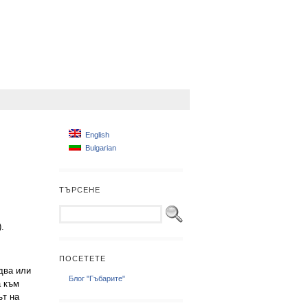
English
Bulgarian
ТЪРСЕНЕ
.
ПОСЕТЕТЕ
два или
Блог "Гъбарите"
а към
ът на