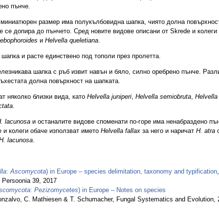
ено пънче.
 миниатюрен размер има полукълбовидна шапка, чиято долна повърхнос
е се допира до пънчето. Сред новите видове описани от Skrede и колеги
lebophoroides
и
Helvella queletiana
.
шапка и расте единствено под тополи през пролетта.
лезникава шапка с ръб извит навън и бяло, силно оребрено пънче. Разл
ъхестата долна повърхност на шапката.
т няколко близки вида, като
Helvella juniperi
,
Helvella semiobruta
,
Helvella
ctata
.
. lacunosa
и останалите видове споменати по-горе има ненабраздено пън
e и колеги обаче използват името
Helvella fallax
за него и наричат
H. atra
о
H. lacunosa
.
lla
:
Ascomycota
) in Europe – species delimitation, taxonomy and typification
,
 Persoonia 39, 2017
scomycota
:
Pezizomycetes
) in Europe – Notes on species
 Gonzalvo, C. Mathiesen & T. Schumacher, Fungal Systematics and Evolution,