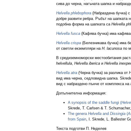
сива до черна, нагъната шапка и набразд
Helvella phlebophora
(Набраздена бучка) с
добре развити ребра. Ръбът на шапката н
подобна форма на шапката са
Helvella ph
Helvella fusca
(Кафява бучка) има кафява 
Helvella crispa
(Белезникава бучка) има бе
от светли екземпляри на
H. lacunosa
по м
В средиземноморски местообитания раста
helvellula
,
Helvella iberica
и
Helvella inexpe
Helvella atra
(Черна бучка) за разлика от
H
вид има черна, седловидна шапка. Skred
вид с набраздено пънче от комплекса на
Допълнителна информация:
A synopsis of the saddle fungi (
Helve
Skrede, T. Carlsen & T. Schumacher,
The genera
Helvella
and
Dissingia
(
A
from Spain
, I. Skrede, L. Ballester
Текста подготви П. Неделев