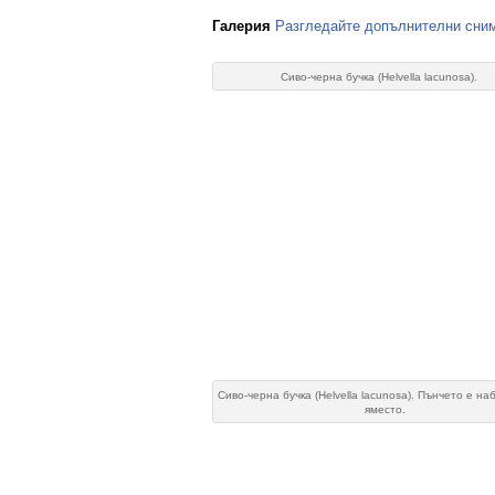
Галерия
Разгледайте допълнителни сним
Сиво-черна бучка (Helvella lacunosa).
Сиво-черна бучка (Helvella lacunosa). Пънчето е н
яместо.