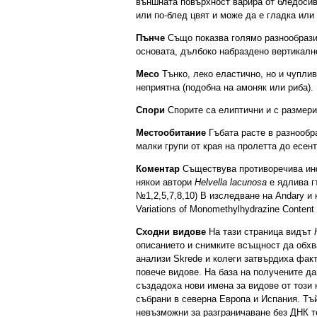
външната повърхност варира от бледосив
или по-блед цвят и може да е гладка или
Пънче
Също показва голямо разнообрази
основата, дълбоко набраздено вертикално
Месо
Тънко, леко еластично, но и чупли
неприятна (подобна на амоняк или риба).
Спори
Спорите са елиптични и с размери 
Местообитание
Гъбата расте в разнообр
малки групи от края на пролетта до есен
Коментар
Съществува противоречива инф
някои автори
Helvella lacunosa
е ядлива г
№1,2,5,7,8,10) В изследване на Andary и
Variations of Monomethylhydrazine Content
Сходни видове
На тази страница видът
описанието и снимките всъщност да обхв
анализи Skrede и колеги затвърдиха факт
повече видове. На база на получените да
създадоха нови имена за видове от този
събрани в северна Европа и Испания. Тъй
невъзможни за разграничаване без ДНК т