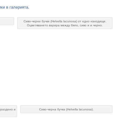
ки в галерията
.
Сиво-черни бучки (Helvella lacunosa) от едно находище.
Оцветяването варира между бяло, сиво и и черно.
абраздено и
Сиво-черна бучка (Helvella lacunosa).