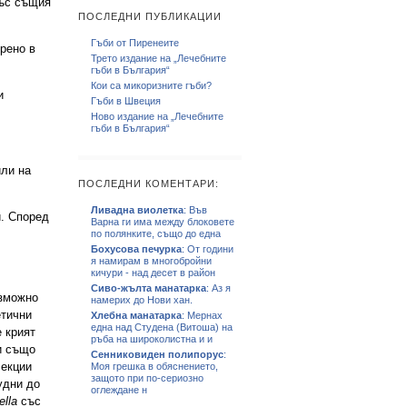
със същия
ПОСЛЕДНИ ПУБЛИКАЦИИ
Гъби от Пиренеите
рено в
Трето издание на „Лечебните
гъби в България“
Кои са микоризните гъби?
и
Гъби в Швеция
Ново издание на „Лечебните
гъби в България“
или на
ПОСЛЕДНИ КОМЕНТАРИ:
Ливадна виолетка
: Във
. Според
Варна ги има между блоковете
по полянките, също до една
Бохусова печурка
: От години
я намирам в многобройни
кичури - над десет в район
Сиво-жълта манатарка
: Аз я
ъзможно
намерих до Нови хан.
етични
Хлебна манатарка
: Мернах
една над Студена (Витоша) на
е крият
ръба на широколистна и и
и също
Сенниковиден полипорус
:
лекции
Моя грешка в обяснението,
защото при по-сериозно
удни до
оглеждане н
ella
със