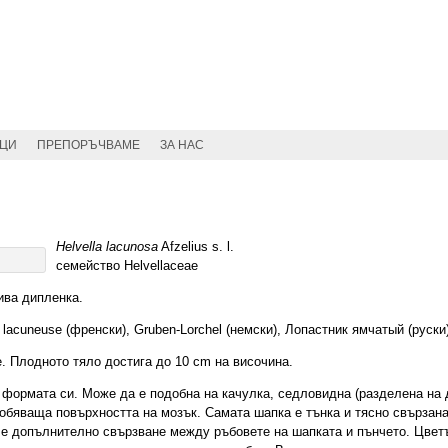
ИЦИ
ПРЕПОРЪЧВАМЕ
ЗА НАС
Helvella lacunosa
Afzelius s. l.
семейство Helvellaceae
ива дипленка.
le lacuneuse (френски), Gruben-Lorchel (немски), Лопастник ямчатый (руски)
. Плодното тяло достига до 10 cm на височина.
формата си. Може да е подобна на качулка, седловидна (разделена на 
добяваща повърхността на мозък. Самата шапка е тънка и тясно свързан
о е допълнително свързване между ръбовете на шапката и пънчето. Цвет