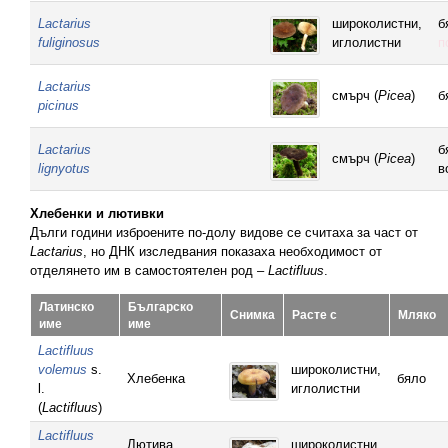
Lactarius
широколистни,
б
fuliginosus
иглолистни
п
Lactarius
смърч (
Picea
)
б
picinus
Lactarius
б
смърч (
Picea
)
lignyotus
в
Хлебенки и лютивки
Дълги години изброените по-долу видове се считаха за част от
Lactarius
, но ДНК изследвания показаха необходимост от
отделянето им в самостоятелен род –
Lactifluus
.
Латинско
Българско
Снимка
Расте с
Мляко
име
име
Lactifluus
volemus
s.
широколистни,
Хлебенка
бяло
l.
иглолистни
(
Lactifluus
)
Lactifluus
Лютива
широколистни,