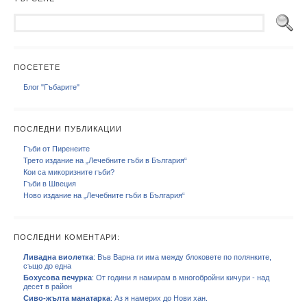
ПОСЕТЕТЕ
Блог "Гъбарите"
ПОСЛЕДНИ ПУБЛИКАЦИИ
Гъби от Пиренеите
Трето издание на „Лечебните гъби в България“
Кои са микоризните гъби?
Гъби в Швеция
Ново издание на „Лечебните гъби в България“
ПОСЛЕДНИ КОМЕНТАРИ:
Ливадна виолетка
: Във Варна ги има между блоковете по полянките,
също до една
Бохусова печурка
: От години я намирам в многобройни кичури - над
десет в район
Сиво-жълта манатарка
: Аз я намерих до Нови хан.