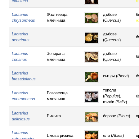
citriolens
ж
Lactarius
Жълтееща
дъбове
б
chrysorrheus
млечница
(
Quercus
)
ж
Lactarius
дъбове
б
acerrimus
(
Quercus
)
Lactarius
Зонирана
дъбове
б
zonarius
млечница
(
Quercus
)
Lactarius
смърч (
Picea
)
б
bresadolanus
тополи
Lactarius
Розовееща
(
Populus
),
б
controversus
млечница
върби (
Salix
)
Lactarius
Рижика
борове (
Pinus
)
о
deliciosus
Lactarius
Елова рижика
ели (
Abies
)
о
salmonicolor