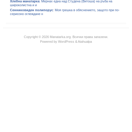
Хлебна манатарка
: Мернах една над Студена (Витоша) на ръба на
широколистна и и
Сенниковиден полипорус
: Моя грешка в обяснението, защото при по-
сериозно оглеждане н
Copyright © 2026 Manatarka.org. Всички права запазени.
Powered by
WordPress
&
Atahualpa