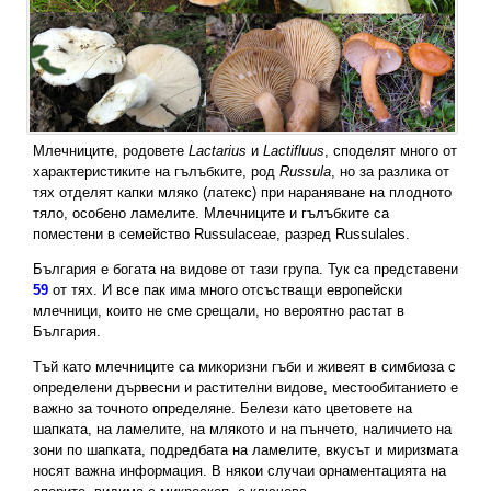
Млечниците, родовете
Lactarius
и
Lactifluus
, споделят много от
характеристиките на гълъбките, род
Russula
, но за разлика от
тях отделят капки мляко (латекс) при нараняване на плодното
тяло, особено ламелите. Млечниците и гълъбките са
поместени в семейство Russulaceae, разред Russulales.
България е богата на видове от тази група. Тук са представени
59
от тях. И все пак има много отсъстващи европейски
млечници, които не сме срещали, но вероятно растат в
България.
Тъй като млечниците са микоризни гъби и живеят в симбиоза с
определени дървесни и растителни видове, местообитанието е
важно за точното определяне. Белези като цветовете на
шапката, на ламелите, на млякото и на пънчето, наличието на
зони по шапката, подредбата на ламелите, вкусът и миризмата
носят важна информация. В някои случаи орнаментацията на