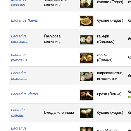
букове (
Fagus
)
б
blennius
млечница
Lactarius fluens
букове (
Fagus
)
б
Lactarius
Габърова
габъри
б
circellatus
млечница
(
Carpinus
)
Lactarius
леска
б
pyrogalus
(
Corylus
)
Lactarius
широколистни,
б
flexuosus
иглолистни
б
Lactarius vietus
брези (
Betula
)
п
Lactarius
Бледа млечница
букове (
Fagus
)
б
pallidus
Lactarius
ели (
Abies
)
б