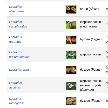
Lactarius
елши (
Alnus
)
б
obscuratus
Lactarius
широколистни,
б
camphoratus
иглолистни
Lactarius
б
букове (
Fagus
)
rostratus
в
Lactarius
б
широколистни
subumbonatus
в
б
Lactarius acris
букове (
Fagus
)
т
широколистни,
Lactarius
б
най-често дъб
azonites
п
(
Quercus
)
Lactarius
букове (
Fagus
)
б
romagnesii