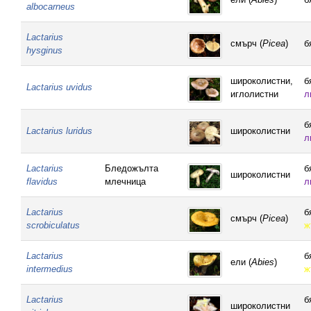
albocarneus
Lactarius
смърч (
Picea
)
б
hysginus
широколистни,
б
Lactarius uvidus
иглолистни
л
б
Lactarius luridus
широколистни
л
Lactarius
Бледожълта
б
широколистни
flavidus
млечница
л
Lactarius
б
смърч (
Picea
)
scrobiculatus
ж
Lactarius
б
ели (
Abies
)
intermedius
ж
Lactarius
б
широколистни