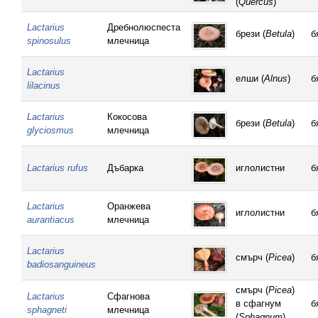
(
Quercus
)
Lactarius
Дребнолюспеста
брези (
Betula
)
б
spinosulus
млечница
Lactarius
елши (
Alnus
)
б
lilacinus
Lactarius
Кокосова
брези (
Betula
)
б
glyciosmus
млечница
Lactarius rufus
Дъбарка
иглолистни
б
Lactarius
Оранжева
иглолистни
б
aurantiacus
млечница
Lactarius
смърч (
Picea
)
б
badiosanguineus
смърч (
Picea
)
Lactarius
Сфагнова
в сфагнум
б
sphagneti
млечница
(
Sphagnum
)