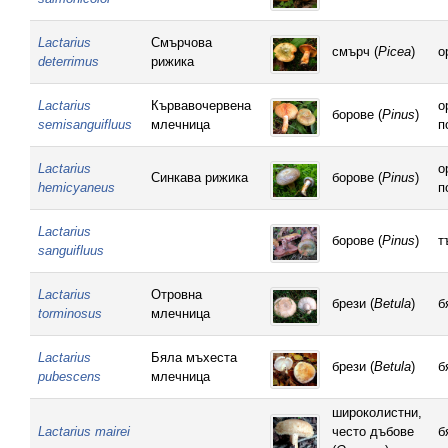
Lactarius
Смърчова
смърч (
Picea
)
о
deterrimus
рижика
Lactarius
Кървавочервена
о
борове (
Pinus
)
semisanguifluus
млечница
п
Lactarius
о
Синкава рижика
борове (
Pinus
)
hemicyaneus
п
Lactarius
борове (
Pinus
)
т
sanguifluus
Lactarius
Отровна
брези (
Betula
)
б
torminosus
млечница
Lactarius
Бяла мъхеста
брези (
Betula
)
б
pubescens
млечница
широколистни,
Lactarius mairei
често дъбове
б