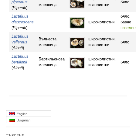
piperatus
бяло
млечница
иглолистни
(
Piperati
)
Lactifluus
бяло,
glaucescens
широколистни
бавно
(
Piperati
)
позелен
Lactifluus
Вълнеста
широколистни,
vellereus
бяло
млечница
иглолистни
(
Albati
)
Lactifluus
Бертильонова
широколистни,
bertillonii
бяло
млечница
иглолистни
(
Albati
)
English
Bulgarian
ТЪРСЕНЕ