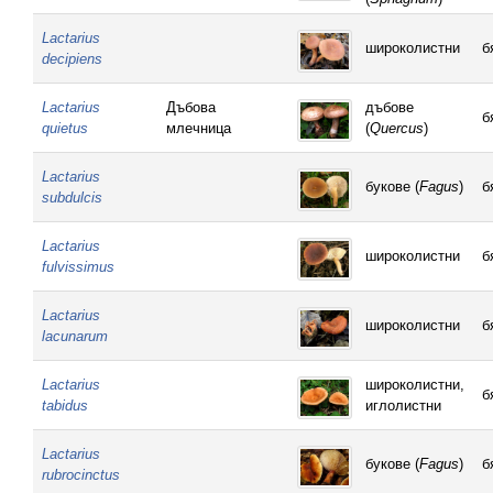
Lactarius
широколистни
б
decipiens
Lactarius
Дъбова
дъбове
б
quietus
млечница
(
Quercus
)
Lactarius
букове (
Fagus
)
б
subdulcis
Lactarius
широколистни
б
fulvissimus
Lactarius
широколистни
б
lacunarum
Lactarius
широколистни,
б
tabidus
иглолистни
Lactarius
букове (
Fagus
)
б
rubrocinctus