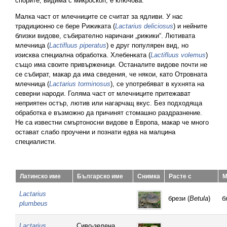
спорите, видима с микроскоп, е ключова.
Малка част от млечниците се считат за ядливи. У нас
традиционно се бере Рижиката (
Lactarius deliciosus
) и нейните
близки видове, събирателно наричани „рижики“. Лютивата
млечница (
Lactifluus piperatus
) е друг популярен вид, но
изисква специална обработка. Хлебенката (
Lactifluus volemus
)
също има своите привърженици. Останалите видове почти не
се събират, макар да има сведения, че някои, като Отровната
млечница (
Lactarius torminosus
), се употребяват в кухнята на
северни народи. Голяма част от млечниците притежават
неприятен остър, лютив или нагарчащ вкус. Без подходяща
обработка е възможно да причинят стомашно раздразнение.
Не са известни смъртоносни видове в Европа, макар че много
остават слабо проучени и познати едва на малцина
специалисти.
Латинско име
Българско име
Снимка
Расте с
М
Lactarius
брези (
Betula
)
б
plumbeus
Lactarius
Сиво-зелена