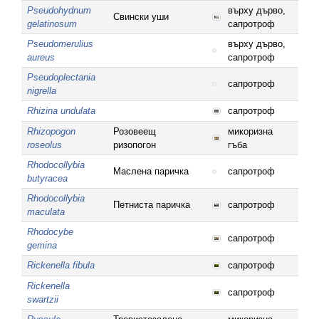
Pseudohydnum
върху дърво,
Свински уши
gelatinosum
сапротроф
Pseudomerulius
върху дърво,
aureus
сапротроф
Pseudoplectania
сапротроф
nigrella
Rhizina undulata
сапротроф
Rhizopogon
Розовеещ
микоризна
roseolus
ризопогон
гъба
Rhodocollybia
Маслена паричка
сапротроф
butyracea
Rhodocollybia
Петниста паричка
сапротроф
maculata
Rhodocybe
сапротроф
gemina
Rickenella fibula
сапротроф
Rickenella
сапротроф
swartzii