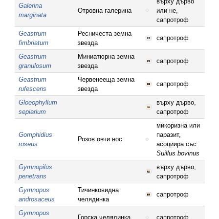
върху дърво
Galerina
Отровна галерина
или не,
marginata
сапротроф
Geastrum
Ресничеста земна
сапротроф
fimbriatum
звезда
Geastrum
Миниатюрна земна
сапротроф
granulosum
звезда
Geastrum
Червенееща земна
сапротроф
rufescens
звезда
Gloeophyllum
върху дърво,
sepiarium
сапротроф
микоризна или
Gomphidius
паразит,
Розов овчи нос
roseus
асоциира със
Suillus bovinus
Gymnopilus
върху дърво,
penetrans
сапротроф
Gymnopus
Тичинковидна
сапротроф
androsaceus
челядинка
Gymnopus
Горска челядинка
сапротроф