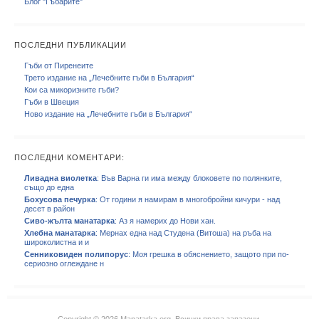
Блог "Гъбарите"
ПОСЛЕДНИ ПУБЛИКАЦИИ
Гъби от Пиренеите
Трето издание на „Лечебните гъби в България“
Кои са микоризните гъби?
Гъби в Швеция
Ново издание на „Лечебните гъби в България“
ПОСЛЕДНИ КОМЕНТАРИ:
Ливадна виолетка
: Във Варна ги има между блоковете по полянките,
също до една
Бохусова печурка
: От години я намирам в многобройни кичури - над
десет в район
Сиво-жълта манатарка
: Аз я намерих до Нови хан.
Хлебна манатарка
: Мернах една над Студена (Витоша) на ръба на
широколистна и и
Сенниковиден полипорус
: Моя грешка в обяснението, защото при по-
сериозно оглеждане н