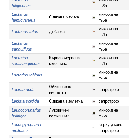
fuliginosus
гъба
Lactarius
микоризна
Синкава рижика
hemicyaneus
гъба
микоризна
Lactarius rufus
Дъбарка
гъба
Lactarius
микоризна
sanguifluus
гъба
Lactarius
Кървавочервена
микоризна
semisanguifluus
млечница
гъба
микоризна
Lactarius tabidus
гъба
Обикновена
Lepista nuda
сапротроф
виолетка
Lepista sordida
Сивкава виолетка
сапротроф
Leucocortinarius
Луковичен
микоризна
bulbiger
паяжинник
гъба
Leucogyrophana
върху дърво,
mollusca
сапротроф