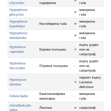
chrysodon
седефенка
гъба
Hygrophorus
микоризна
gliocyclus
гъба
Hygrophorus
микоризна
Кехлибарена гъба
hypothejus
гъба
Hygrophorus
микоризна
latitabundus
гъба
върху дърво
Hypholoma
Борова пънчушка
или не,
capnoides
сапротроф
върху дърво
Hypholoma
Отровна пънчушка
или не,
fasciculare
сапротроф
паразит върху
Hypomyces
Lactarius
lateritius
deliciosus
Канеленокафява
микоризна
Imleria badia
манатарка
гъба
Infundibulicybe
Лисичка
сапротроф
gibba