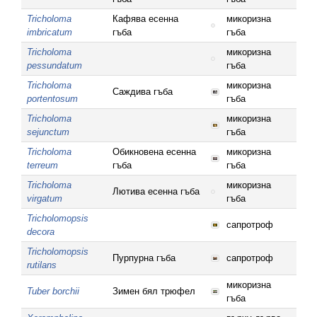
Tricholoma
Кафява есенна
микоризна
imbricatum
гъба
гъба
Tricholoma
микоризна
pessundatum
гъба
Tricholoma
микоризна
Саждива гъба
portentosum
гъба
Tricholoma
микоризна
sejunctum
гъба
Tricholoma
Обикновена есенна
микоризна
terreum
гъба
гъба
Tricholoma
микоризна
Лютива есенна гъба
virgatum
гъба
Tricholomopsis
сапротроф
decora
Tricholomopsis
Пурпурна гъба
сапротроф
rutilans
микоризна
Tuber borchii
Зимен бял трюфел
гъба