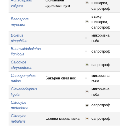
Auriscalpium
Обикновен
шишарки,
vulgare
аурискалпиум
сапротроф
върху
Baeospora
шишарки,
myosura
сапротроф
Boletus
микоризна
pinophilus
гъба
Buchwaldoboletus
сапротроф
lignicola
Calocybe
сапротроф
chrysenteron
Chroogomphus
микоризна
Бакърен овчи нос
rutilus
гъба
Clavariadelphus
микоризна
ligula
гъба
Clitocybe
сапротроф
metachroa
Clitocybe
Есенна миризливка
сапротроф
nebularis