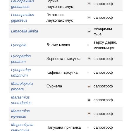
Leucopaxillus
Горчив
сапротроф
gentianeus
леукопаксилус
Leucopaxillus
Гигантски
сапротроф
giganteus
леукопаксилус
микоризна
Limacella illinita
гъба
върху дърво,
Lycogala
Вълче мляко
миксомицет
Lycoperdon
Зърнеста пърхутка
сапротроф
perlatum
Lycoperdon
Кафява пърхутка
сапротроф
umbrinum
Macrolepiota
Сърнела
сапротроф
procera
Marasmius
сапротроф
scorodonius
Marasmius
сапротроф
wynneae
Megacollybia
Напукана припънка
сапротроф
platyphylla