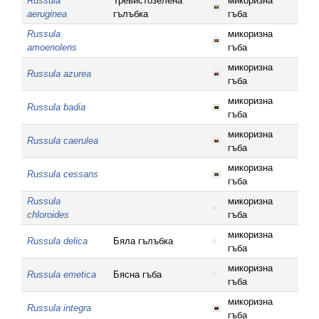
Russula
Тревистозелена
микоризна
aeruginea
гълъбка
гъба
Russula
микоризна
amoenolens
гъба
микоризна
Russula azurea
гъба
микоризна
Russula badia
гъба
микоризна
Russula caerulea
гъба
микоризна
Russula cessans
гъба
Russula
микоризна
chloroides
гъба
микоризна
Russula delica
Бяла гълъбка
гъба
микоризна
Russula emetica
Бясна гъба
гъба
микоризна
Russula integra
гъба