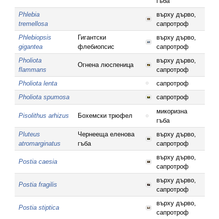
гъба
Phlebia
върху дърво,
tremellosa
сапротроф
Phlebiopsis
Гигантски
върху дърво,
gigantea
флебиопсис
сапротроф
Pholiota
върху дърво,
Огнена люспеница
flammans
сапротроф
Pholiota lenta
сапротроф
Pholiota spumosa
сапротроф
микоризна
Pisolithus arhizus
Бохемски трюфел
гъба
Pluteus
Чернееща еленова
върху дърво,
atromarginatus
гъба
сапротроф
върху дърво,
Postia caesia
сапротроф
върху дърво,
Postia fragilis
сапротроф
върху дърво,
Postia stiptica
сапротроф