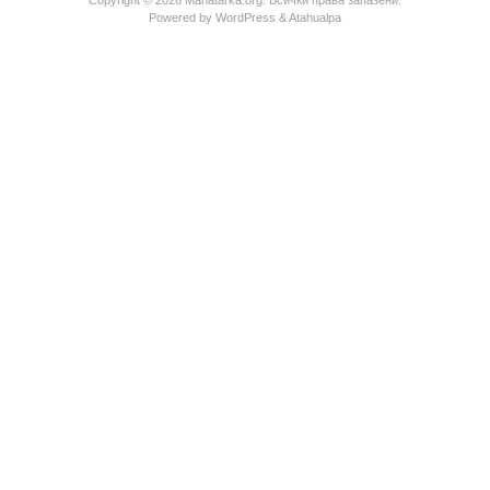
Copyright © 2026 Manatarka.org. Всички права запазени.
Powered by
WordPress
&
Atahualpa