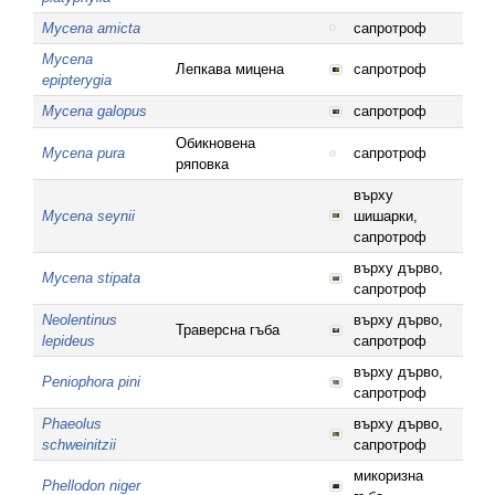
Mycena amicta
сапротроф
Mycena
Лепкава мицена
сапротроф
epipterygia
Mycena galopus
сапротроф
Обикновена
Mycena pura
сапротроф
ряповка
върху
Mycena seynii
шишарки,
сапротроф
върху дърво,
Mycena stipata
сапротроф
Neolentinus
върху дърво,
Траверсна гъба
lepideus
сапротроф
върху дърво,
Peniophora pini
сапротроф
Phaeolus
върху дърво,
schweinitzii
сапротроф
микоризна
Phellodon niger