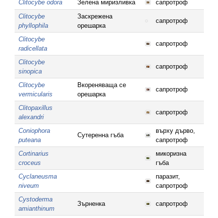
Clitocybe odora
Зелена миризливка
сапротроф
Clitocybe
Заскрежена
сапротроф
phyllophila
орешарка
Clitocybe
сапротроф
radicellata
Clitocybe
сапротроф
sinopica
Clitocybe
Вкореняваща се
сапротроф
vermicularis
орешарка
Clitopaxillus
сапротроф
alexandri
Coniophora
върху дърво,
Сутеренна гъба
puteana
сапротроф
Cortinarius
микоризна
croceus
гъба
Cyclaneusma
паразит,
niveum
сапротроф
Cystoderma
Зърненка
сапротроф
amianthinum