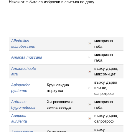
Някои от гъбите са изброени в списъка по-долу.
Albatrellus
микоризна
subrubescens
гъба
микоризна
Amanita muscaria
гъба
Amaurochaete
върху дърво,
atra
миксомицет
върху дърво
Apioperdon
Крушовидна
или не,
pyriforme
пърхутка
сапротроф
Astraeus
Хигроскопична
микоризна
hygrometricus
земна звезда
гъба
Auriporia
върху дърво,
aurulenta
сапротроф
върху