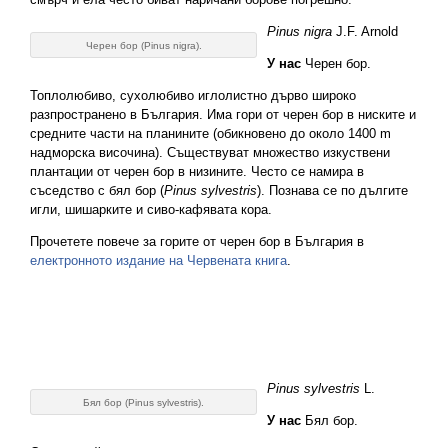
Pinus nigra
J.F. Arnold
Черен бор (Pinus nigra).
У нас
Черен бор.
Топлолюбиво, сухолюбиво иглолистно дърво широко
разпространено в България. Има гори от черен бор в ниските и
средните части на планините (обикновено до около 1400 m
надморска височина). Съществуват множество изкуствени
плантации от черен бор в низините. Често се намира в
съседство с бял бор (
Pinus sylvestris
). Познава се по дългите
игли, шишарките и сиво-кафявата кора.
Прочетете повече за горите от черен бор в България в
електронното издание на Червената книга
.
Pinus sylvestris
L.
Бял бор (Pinus sylvestris).
У нас
Бял бор.