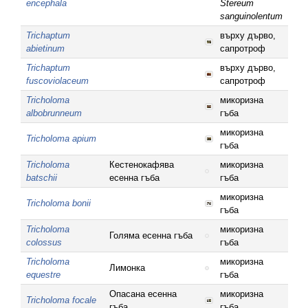
encephala
Stereum
sanguinolentum
Trichaptum
върху дърво,
abietinum
сапротроф
Trichaptum
върху дърво,
fuscoviolaceum
сапротроф
Tricholoma
микоризна
albobrunneum
гъба
микоризна
Tricholoma apium
гъба
Tricholoma
Кестенокафява
микоризна
batschii
есенна гъба
гъба
микоризна
Tricholoma bonii
гъба
Tricholoma
микоризна
Голяма есенна гъба
colossus
гъба
Tricholoma
микоризна
Лимонка
equestre
гъба
Опасана есенна
микоризна
Tricholoma focale
гъба
гъба