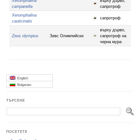
Xeromphalina
върху дърво,
campanella
сапротроф
Xeromphalina
сапротроф
cauticinalis
върху дърво,
Zeus olympius
Зевс Олимпийски
сапротроф на
черна мура
English
Bulgarian
ТЪРСЕНЕ
ПОСЕТЕТЕ