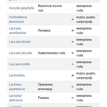
Виолетов вълчи
микоризна
Inocybe geophylla
зъб
гъба
Ischnoderma
върху дърво,
benzoinum
сапротроф
Laccaria
микоризна
Лилавка
amethystina
гъба
микоризна
Laccaria bicolor
гъба
микоризна
Laccaria laccata
Хамелеонова гъба
гъба
микоризна
Laccaria tortilis
гъба
върху дърво,
Lachnellula
сапротроф
Lactarius
Оранжева
микоризна
aurantiacus
млечница
гъба
Lactarius
микоризна
Рижика
deliciosus
гъба
Lactarius
микоризна