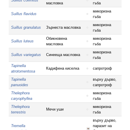
Suillus collinitus
масловка
гъба
микоризна
Suillus flavidus
гъба
микоризна
Suillus granulatus
Зърнеста масловка
гъба
Обикновена
микоризна
Suillus luteus
масловка
гъба
микоризна
Suillus variegatus
Синееща масловка
гъба
Tapinella
Кадифена киселка
сапротроф
atrotomentosa
Tapinella
върху дърво,
panuoides
сапротроф
Thelephora
микоризна
caryophyllea
гъба
Thelephora
микоризна
Мечи уши
terrestris
гъба
върху дърво,
Tremella
паразит на