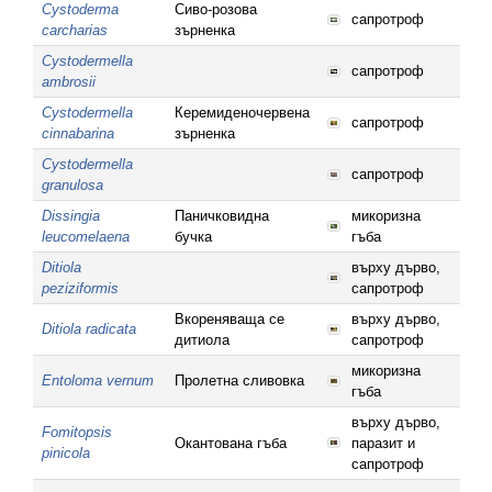
Cystoderma
Сиво-розова
сапротроф
carcharias
зърненка
Cystodermella
сапротроф
ambrosii
Cystodermella
Керемиденочервена
сапротроф
cinnabarina
зърненка
Cystodermella
сапротроф
granulosa
Dissingia
Паничковидна
микоризна
leucomelaena
бучка
гъба
Ditiola
върху дърво,
peziziformis
сапротроф
Вкореняваща се
върху дърво,
Ditiola radicata
дитиола
сапротроф
микоризна
Entoloma vernum
Пролетна сливовка
гъба
върху дърво,
Fomitopsis
Окантована гъба
паразит и
pinicola
сапротроф