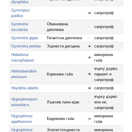
dryophilus
Gymnopus
сапротроф
putillus
Gyromitra
Обикновена
сапротроф
esculenta
дипленка
Gyromitra gigas
Гигантска дипленка
сапротроф
Gyromitra perlata
Зърнеста дисцина
сапротроф
Hebeloma
микоризна
mesophaeum
гъба
върху дърво,
Heterobasidion
Коренова гъба
паразит и
annosum
сапротроф
Heyderia abietis
сапротроф
върху дърво
Hygrophoropsis
Лъжлив пачи крак
или не,
aurantiaca
сапротроф
Hygrophorus
микоризна
Бадемова гъба
agathosmus
гъба
Hygrophorus
Златистозърнеста
микоризна