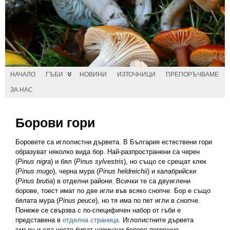
НАЧАЛО
ГЪБИ
НОВИНИ
ИЗТОЧНИЦИ
ПРЕПОРЪЧВАМЕ
ЗА НАС
Борови гори
Боровете са иглолистни дървета. В България естествени гори
образуват няколко вида бор. Най-разпространени са черен
(
Pinus nigra
) и бял (
Pinus sylvestris
), но също се срещат клек
(
Pinus mugo
), черна мура (
Pinus heldreichii
) и калабрийски
(
Pinus brutia
) в отделни райони. Всички те са двуиглени
борове, тоест имат по две игли във всяко снопче. Бор е също
бялата мура (
Pinus peuce
), но тя има по пет игли в снопче.
Понеже се свързва с по-специфичен набор от гъби е
представена в
отделна страница
. Иглолистните дървета
смърч и ела често биват наричани борове погрешно.