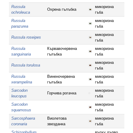
Russula
микоризна
Охрена гълъбка
ochroleuca
гъба
Russula
микоризна
parazurea
гъба
микоризна
Russula roseipes
гъба
Russula
Кървавочервена
микоризна
sanguinaria
гълъбка
гъба
микоризна
Russula torulosa
гъба
Russula
Виненочервена
микоризна
xerampelina
гълъбка
гъба
Sarcodon
микоризна
Горчива рогачка
leucopus
гъба
Sarcodon
микоризна
squamosus
гъба
Sarcosphaera
Виолетова
микоризна
coronaria
звезданка
гъба
Schizophyllum
върху дърво,