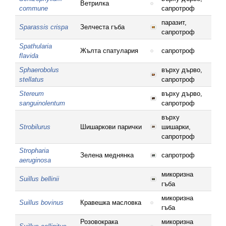
Ветрилка
commune
сапротроф
паразит,
Sparassis crispa
Зелчеста гъба
сапротроф
Spathularia
Жълта спатулария
сапротроф
flavida
Sphaerobolus
върху дърво,
stellatus
сапротроф
Stereum
върху дърво,
sanguinolentum
сапротроф
върху
Strobilurus
Шишаркови парички
шишарки,
сапротроф
Stropharia
Зелена меднянка
сапротроф
aeruginosa
микоризна
Suillus bellinii
гъба
микоризна
Suillus bovinus
Кравешка масловка
гъба
Розовокрака
микоризна