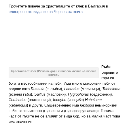
Прочетете повече за храсталаците от клек в България в
електронното издание на Червената книга
.
Гъби
Храсталак от клек (Pinus mugo) и сибирска хвойна (Juniperus
Боровите
sibirica).
гори са
богати местообитания на гъби. Има много микоризни гъби от
родове като
Russula
(гълъбки),
Lactarius
(млечници),
Tricholoma
(есенни гъби),
Suillus
(масловки),
Hygrophorus
(седефенки),
Cortinarius
(паяжинници),
Inocybe
(иноцибе)
Hebeloma
(хебеломи) и други. Същевременно има безброй немикоризни
гъби, включително дървесни и дърворазрушаващи. Голяма
част от гъбите не се влияят от вида бор, но за малка част това
има значение.