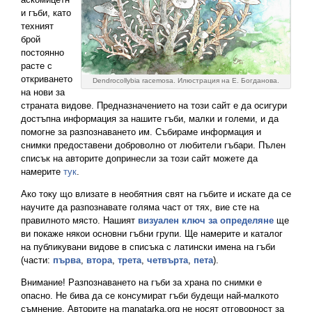
и гъби, като
техният
брой
постоянно
расте с
откриването
Dendrocollybia racemosa. Илюстрация на Е. Богданова.
на нови за
страната видове. Предназначението на този сайт е да осигури
достъпна информация за нашите гъби, малки и големи, и да
помогне за разпознаването им. Събираме информация и
снимки предоставени доброволно от любители гъбари. Пълен
списък на авторите допринесли за този сайт можете да
намерите
тук
.
Ако току що влизате в необятния свят на гъбите и искате да се
научите да разпознавате голяма част от тях, вие сте на
правилното място. Нашият
визуален ключ за определяне
ще
ви покаже някои основни гъбни групи. Ще намерите и каталог
на публикувани видове в списъка с латински имена на гъби
(части:
първа
,
втора
,
трета
,
четвърта
,
пета
).
Внимание! Разпознаването на гъби за храна по снимки е
опасно. Не бива да се консумират гъби будещи най-малкото
съмнение. Авторите на manatarka.org не носят отговорност за