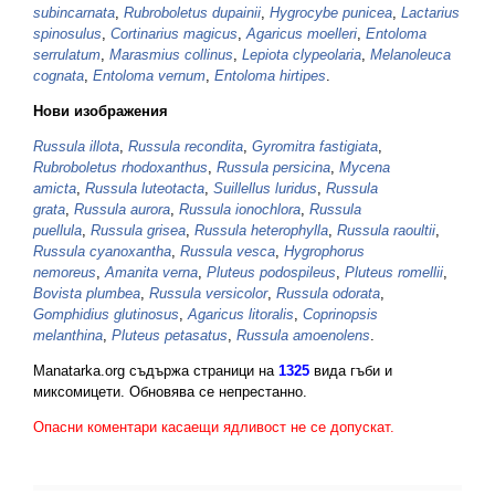
subincarnata
,
Rubroboletus dupainii
,
Hygrocybe punicea
,
Lactarius
spinosulus
,
Cortinarius magicus
,
Agaricus moelleri
,
Entoloma
serrulatum
,
Marasmius collinus
,
Lepiota clypeolaria
,
Melanoleuca
cognata
,
Entoloma vernum
,
Entoloma hirtipes
.
Нови изображения
Russula illota
,
Russula recondita
,
Gyromitra fastigiata
,
Rubroboletus rhodoxanthus
,
Russula persicina
,
Mycena
amicta
,
Russula luteotacta
,
Suillellus luridus
,
Russula
grata
,
Russula aurora
,
Russula ionochlora
,
Russula
puellula
,
Russula grisea
,
Russula heterophylla
,
Russula raoultii
,
Russula cyanoxantha
,
Russula vesca
,
Hygrophorus
nemoreus
,
Amanita verna
,
Pluteus podospileus
,
Pluteus romellii
,
Bovista plumbea
,
Russula versicolor
,
Russula odorata
,
Gomphidius glutinosus
,
Agaricus litoralis
,
Coprinopsis
melanthina
,
Pluteus petasatus
,
Russula amoenolens
.
Manatarka.org съдържа страници на
1325
вида гъби и
миксомицети. Обновява се непрестанно.
Опасни коментари касаещи ядливост не се допускат.