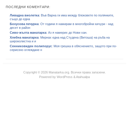
ПОСЛЕДНИ КОМЕНТАРИ:
Ливадна виолетка
: Във Варна ги има между блоковете по полянките,
също до една
Бохусова печурка
: От години я намирам в многобройни кичури - над
десет в район
Сиво-жълта манатарка
: Аз я намерих до Нови хан.
Хлебна манатарка
: Мернах една над Студена (Витоша) на ръба на
широколистна и и
Сенниковиден полипорус
: Моя грешка в обяснението, защото при по-
сериозно оглеждане н
Copyright © 2026 Manatarka.org. Всички права запазени.
Powered by
WordPress
&
Atahualpa