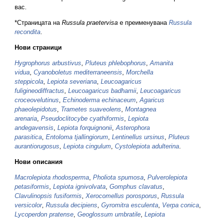
вас.
*Страницата на
Russula praetervisa
е преименувана
Russula
recondita
.
Нови страници
Hygrophorus arbustivus
,
Pluteus phlebophorus
,
Amanita
vidua
,
Cyanoboletus mediterraneensis
,
Morchella
steppicola
,
Lepiota severiana
,
Leucoagaricus
fuligineodiffractus
,
Leucoagaricus badhamii
,
Leucoagaricus
croceovelutinus
,
Echinoderma echinaceum
,
Agaricus
phaeolepidotus
,
Trametes suaveolens
,
Montagnea
arenaria
,
Pseudoclitocybe cyathiformis
,
Lepiota
andegavensis
,
Lepiota forquignonii
,
Asterophora
parasitica
,
Entoloma tjallingiorum
,
Lentinellus ursinus
,
Pluteus
aurantiorugosus
,
Lepiota cingulum
,
Cystolepiota adulterina
.
Нови описания
Macrolepiota rhodosperma
,
Pholiota spumosa
,
Pulverolepiota
petasiformis
,
Lepiota ignivolvata
,
Gomphus clavatus
,
Clavulinopsis fusiformis
,
Xerocomellus porosporus
,
Russula
versicolor
,
Russula decipiens
,
Gyromitra esculenta
,
Verpa conica
,
Lycoperdon pratense
,
Geoglossum umbratile
,
Lepiota