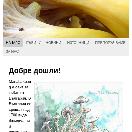
НАЧАЛО
ГЪБИ
НОВИНИ
ИЗТОЧНИЦИ
ПРЕПОРЪЧВАМЕ
ЗА НАС
Добре дошли!
Manatarka.or
g е сайт за
гъбите в
България. В
България се
срещат над
1700 вида
базидиални
и
аскомицетн