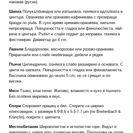
лаковая (руски).
Шапка
Полукълбовидна или изпъкнала, понякога вдлъбната в
центъра. Оранжева или оранжево-кафеникава с прозиращи
бразди по ръба. В сухо време кремаво-оранжева, напълно
непрозираща. Повърхността е гладка или финолюспеста, най-
вече в центъра. Ръбът е слабо подвит до изправен, понякога
фестониран. Диаметър до 4 cm.
Ламели
Бледорозови, меснорозови или розово-оранжеви.
Прираснали или слабо низбягващи, дебели и редки.
Пънче
Цилиндрично, понякога слабо разширено в основата. С
цвета на шапката. Повърхността е гладка или финовлакнеста.
Височина обикновено до около 5 cm, но се срещат и по-
високи.
Месо
Тънко, еластично. Жилаво, влакнесто и кухо в пънчето.
Без особени миризма и вкус.
Спори
Споровият прашец е бял. Спорите са широко
елипсовидни, с размери 6.9-8.6 x 5.5-7.7 μm (по Breitenbach &
Kränzlin), покрити с шипчета.
Местообитание
Широколистни и иглолистни гори. Видът е
микоризен с широк кръг дървесни видове. Плододава на групи