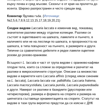
върху почва и сред мъхове. Сезонът е от края на пролетта до
есента. Широко разпространен и често срещан вид.
Коментар
Ядлива гъба. (
Източници
:
№2,5,6,7,8,9,12,13,15,17,18,19,20,21)
Сходни видове
Laccaria laccata
е изменчив вид, показващ
значителни разлики между отделни колекции. Разлики се
състоят в оцветяването на шапката, ламелите и пънчето, в
наличието или не на люспици по шапката, в прозрачността на
шапката, в типа повърхност на пънчето, в размерите и други.
Типични са сравнително дебелите и редки ламели оцветени
розови до розово-оранжеви.
Всъщност
L. laccata
е част от група видове с оранжево-кафяви
плодни тела, които са сложни за определяне и разчитат на
разлики в микроскопичните структури. Описани са множество
видове и вариетети като
Laccaria affinis
(според някои синоним
на
L. laccata
),
Laccaria laccata
var.
pallidifolia
,
Laccaria fraterna
,
Laccaria macrocystidiata
,
Laccaria pumila
,
Laccaria purpureobadia
и други. Намират се разлики в базидиите (двуспорови или
четириспорови), размера и формата на спорите и размера на
шипчетата съставящи орнаментацията на спорите. Статутът на
видове в тази група вероятно предстои да се изясни с ДНК