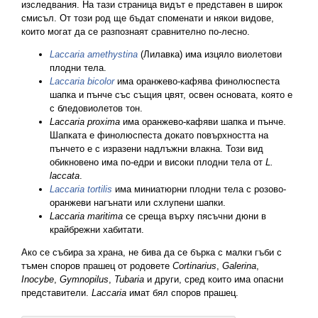
изследвания. На тази страница видът е представен в широк
смисъл. От този род ще бъдат споменати и някои видове,
които могат да се разпознаят сравнително по-лесно.
Laccaria amethystina
(Лилавка) има изцяло виолетови
плодни тела.
Laccaria bicolor
има оранжево-кафява финолюспеста
шапка и пънче със същия цвят, освен основата, която е
с бледовиолетов тон.
Laccaria proxima
има оранжево-кафяви шапка и пънче.
Шапката е финолюспеста докато повърхността на
пънчето е с изразени надлъжни влакна. Този вид
обикновено има по-едри и високи плодни тела от
L.
laccata
.
Laccaria tortilis
има миниатюрни плодни тела с розово-
оранжеви нагънати или схлупени шапки.
Laccaria maritima
се среща върху пясъчни дюни в
крайбрежни хабитати.
Ако се събира за храна, не бива да се бърка с малки гъби с
тъмен споров прашец от родовете
Cortinarius
,
Galerina
,
Inocybe
,
Gymnopilus
,
Tubaria
и други, сред които има опасни
представители.
Laccaria
имат бял споров прашец.