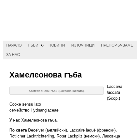
НАЧАЛО
ГЪБИ
НОВИНИ
ИЗТОЧНИЦИ
ПРЕПОРЪЧВАМЕ
ЗА НАС
Хамелеонова гъба
Laccaria
Хамелеонови гъби (Laccaria laccata).
laccata
(Scop.)
Cooke sensu lato
семейство Hydnangiaceae
У нас
Хамелеонова гъба.
По света
Deceiver (английски), Laccaire laqué (френски),
Rötlicher Lacktrichterling, Roter Lackpilz (немски), Лаковица