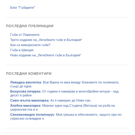
Блог "Гъбарите"
ПОСЛЕДНИ ПУБЛИКАЦИИ
Гъби от Пиренеите
Трето издание на „Лечебните гъби в България“
Кои са микоризните гъби?
Гъби в Швеция
Ново издание на „Лечебните гъби в България“
ПОСЛЕДНИ КОМЕНТАРИ:
Ливадна виолетка
: Във Варна ги има между блоковете по полянките,
също до една
Бохусова печурка
: От години я намирам в многобройни кичури - над
десет в район
Сиво-жълта манатарка
: Аз я намерих до Нови хан.
Хлебна манатарка
: Мернах една над Студена (Витоша) на ръба на
широколистна и и
Сенниковиден полипорус
: Моя грешка в обяснението, защото при по-
сериозно оглеждане н