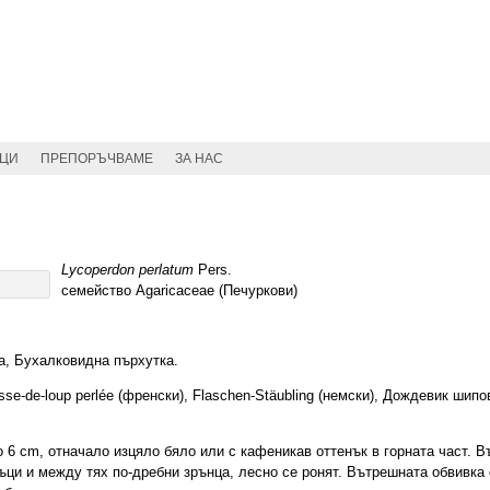
ИЦИ
ПРЕПОРЪЧВАМЕ
ЗА НАС
Lycoperdon perlatum
Pers.
семейство Agaricaceae (Печуркови)
а, Бухалковидна пърхутка.
sse-de-loup perlée (френски), Flaschen-Stäubling (немски), Дождевик шип
6 cm, отначало изцяло бяло или с кафеникав оттенък в горната част. 
ъци и между тях по-дребни зрънца, лесно се ронят. Вътрешната обвивка 