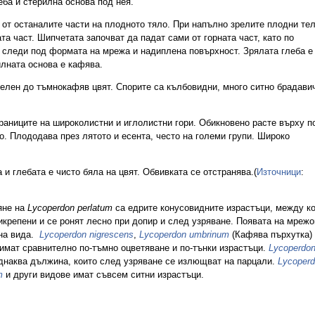
ба и стерилна основа под нея.
 от останалите части на плодното тяло. При напълно зрелите плодни тел
та част. Шипчетата започват да падат сами от горната част, като по
 следи под формата на мрежа и надиплена повърхност. Зрялата глеба е
лната основа е кафява.
лен до тъмнокафяв цвят. Спорите са кълбовидни, много ситно брадавич
раниците на широколистни и иглолистни гори. Обикновено расте върху по
о. Плододава през лятото и есента, често на големи групи. Широко
и глебата е чисто бяла на цвят. Обвивката се отстранява.(
Източници
:
яне на
Lycoperdon perlatum
са едрите конусовидните израстъци, между ко
икрепени и се ронят лесно при допир и след узряване. Появата на мреж
 на вида.
Lycoperdon nigrescens
,
Lycoperdon umbrinum
(Кафява пърхутка)
 имат сравнително по-тъмно оцветяване и по-тънки израстъци.
Lycoperdo
днаква дължина, които след узряване се излющват на парцали.
Lycoperd
m
и други видове имат съвсем ситни израстъци.