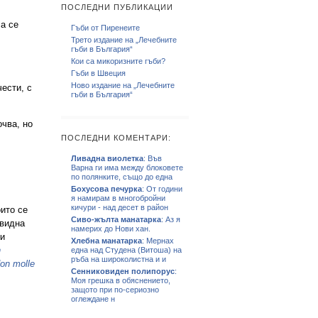
ПОСЛЕДНИ ПУБЛИКАЦИИ
а се
Гъби от Пиренеите
Трето издание на „Лечебните
гъби в България“
Кои са микоризните гъби?
Гъби в Швеция
Ново издание на „Лечебните
ести, с
гъби в България“
чва, но
ПОСЛЕДНИ КОМЕНТАРИ:
Ливадна виолетка
: Във
Варна ги има между блоковете
по полянките, също до една
Бохусова печурка
: От години
я намирам в многобройни
кичури - над десет в район
ито се
Сиво-жълта манатарка
: Аз я
овидна
намерих до Нови хан.
 и
Хлебна манатарка
: Мернах
n
една над Студена (Витоша) на
ръба на широколистна и и
on molle
Сенниковиден полипорус
:
Моя грешка в обяснението,
защото при по-сериозно
оглеждане н