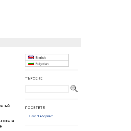
English
Bulgarian
ТЪРСЕНЕ
оватый
ПОСЕТЕТЕ
Блог "Гъбарите"
Външната
е