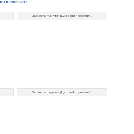
ки в галерията
.
Зърнести пърхутки (Lycoperdon perlatum).
Зърнести пърхутки (Lycoperdon perlatum).