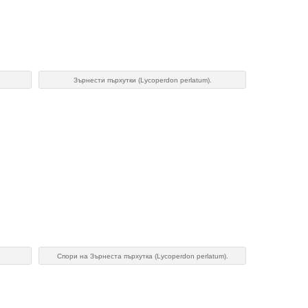
Зърнести пърхутки (Lycoperdon perlatum).
Спори на Зърнеста пърхутка (Lycoperdon perlatum).