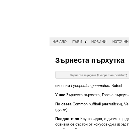
НАЧАЛО
ГЪБИ
НОВИНИ
ИЗТОЧН
Зърнеста пърхутка
Зърнеста пърхутка (Lycoperdon perlatum).
синоним
Lycoperdon gemmatum
Batsch
У нас
Зърнеста пърхутка, Горска пърхутк
По света
Common puffball (английски), Ve
(руски).
Плодно тяло
Крушовидно, с диаметър до 
обвивка се състои от конусовидни израст