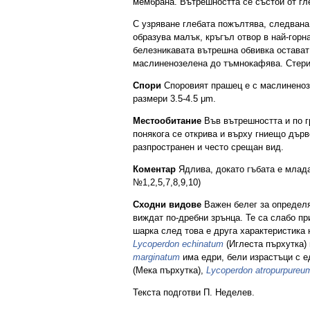
мембрана. Вътрешността се състои от гле
С узряване глебата пожълтява, следвана
образува малък, кръгъл отвор в най-горна
белезникавата вътрешна обвивка остават
маслиненозелена до тъмнокафява. Стери
Спори
Споровият прашец е с маслиненозе
размери 3.5-4.5 μm.
Местообитание
Във вътрешността и по г
понякога се открива и върху гниещо дърв
разпространен и често срещан вид.
Коментар
Ядлива, докато гъбата е млада 
№1,2,5,7,8,9,10)
Сходни видове
Важен белег за определ
виждат по-дребни зрънца. Те са слабо пр
шарка след това е друга характеристика
Lycoperdon echinatum
(Иглеста пърхутка)
marginatum
има едри, бели израстъци с е
(Мека пърхутка),
Lycoperdon atropurpureu
Текста подготви П. Неделев.