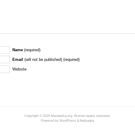
Name
(required)
Email
(will not be published) (required)
Website
Copyright © 2026 Manatarka.org. Всички права запазени.
Powered by
WordPress
&
Atahualpa