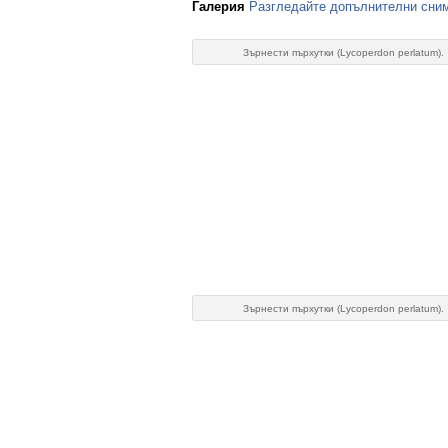
Галерия
Разгледайте допълнителни сним
Зърнести пърхутки (Lycoperdon perlatum).
Зърнести пърхутки (Lycoperdon perlatum).